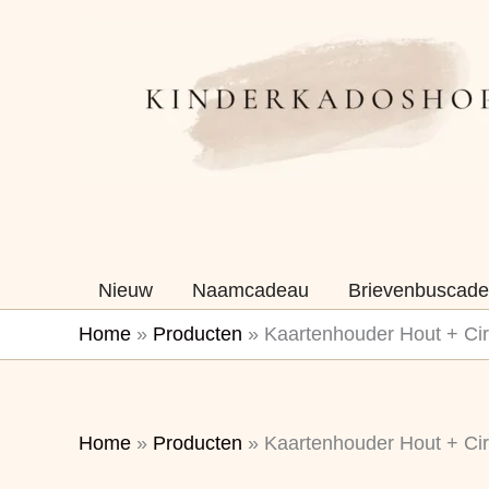
Ga
naar
de
inhoud
Nieuw
Naamcadeau
Brievenbuscade
Home
»
Producten
»
Kaartenhouder Hout + Cirke
Home
»
Producten
»
Kaartenhouder Hout + Cirke