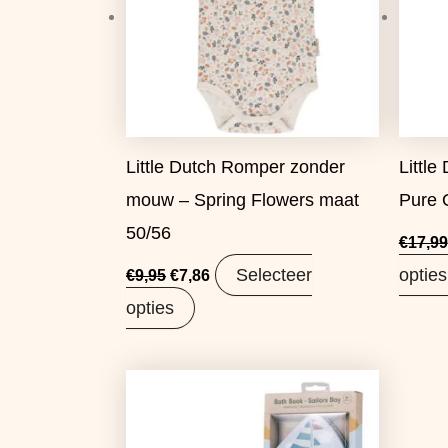
Little Dutch Romper zonder
Littl
mouw – Spring Flowers maat
Pure 
50/56
€
17,99
Selecteer
opties
€
9,95
€
7,86
opties
Oorspronkelijke
Huidige
prijs
prijs
was:
is:
€8,99.
€7,10.