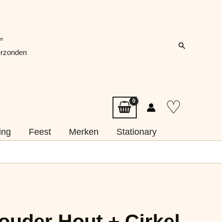
=
Zoeken
erzonden
♡
ing
Feest
Merken
Stationary
ouder Hout + Cirkel