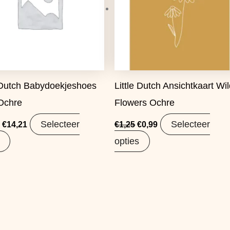
e Dutch Babydoekjeshoes
Little Dutch Ansichtkaart Wi
Ochre
Flowers Ochre
Selecteer
Selecteer
€
14,21
€
1,25
€
0,99
opties