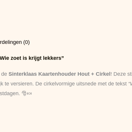
rdelingen (0)
ie zoet is krijgt lekkers”
t de
Sinterklaas Kaartenhouder Hout + Cirkel
! Deze st
ijk te versieren. De cirkelvormige uitsnede met de tekst
“
estdagen. 🎅🍬