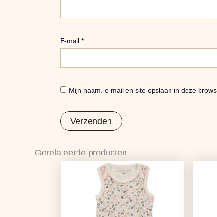
E-mail
*
Mijn naam, e-mail en site opslaan in deze brows
Gerelateerde producten
Oorspronkelijke
Huidige
prijs
prijs
was:
is:
€9,95.
€7,86.