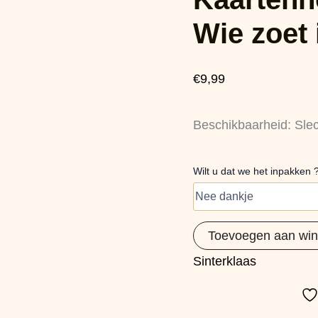
Cirkel
Wie
Wie zoet 
zoet
is
krijgt
€
9,99
lekkers
aantal
Beschikbaarheid:
Sle
Wilt u dat we het inpakken 
Toevoegen aan wi
Sinterklaas