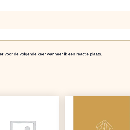
er voor de volgende keer wanneer ik een reactie plaats.
Oorspronkelijke
Huidige
Oorspronkelijke
Huidige
prijs
prijs
prijs
prijs
was:
is:
was:
is:
€17,99.
€14,21.
€1,25.
€0,99.