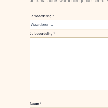
Je e-mailadres wordt niet gepubliceerd.
Je waardering
*
Je beoordeling
*
Naam
*