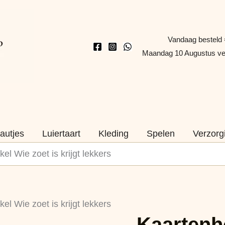
Vandaag besteld 
Maandag 10 Augustus v
autjes
Luiertaart
Kleding
Spelen
Verzorg
l Wie zoet is krijgt lekkers
Kaartenhouder
l Wie zoet is krijgt lekkers
Hout
Kaartenh
+