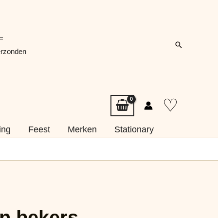
=
Zoeken
erzonden
♡
ing
Feest
Merken
Stationary
n bekers