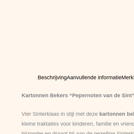
Beschrijving
Aanvullende informatie
Merk
Kartonnen Bekers “Pepernoten van de Sint”
Vier Sinterklaas in stijl met deze
kartonnen be
kleine traktaties voor kinderen, familie en vrien
bijzonder en draagt bij aan de gezellige Sinterk