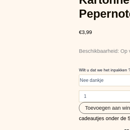
van
de
Pepernot
Sint
aantal
€
3,99
Beschikbaarheid:
Op 
Wilt u dat we het inpakken 
Toevoegen aan wi
cadeautjes onder de 