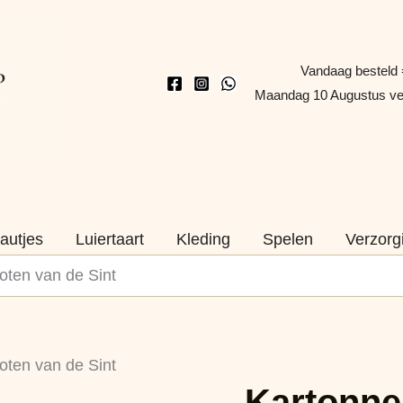
Vandaag besteld 
Maandag 10 Augustus v
autjes
Luiertaart
Kleding
Spelen
Verzorg
oten van de Sint
Kartonnen
oten van de Sint
bekers
Kartonne
Pepernoten