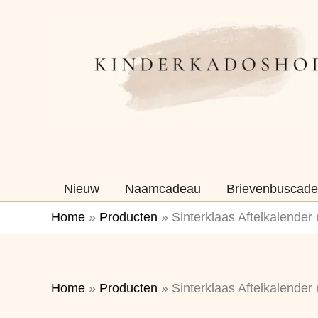
Ga
naar
de
inhoud
Nieuw
Naamcadeau
Brievenbuscade
Home
»
Producten
»
Sinterklaas Aftelkalender
Home
»
Producten
»
Sinterklaas Aftelkalender