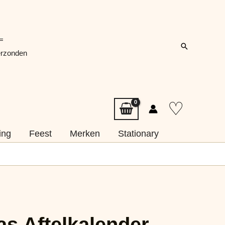
=
Zoeken
erzonden
♡
ing
Feest
Merken
Stationary
as Aftelkalender