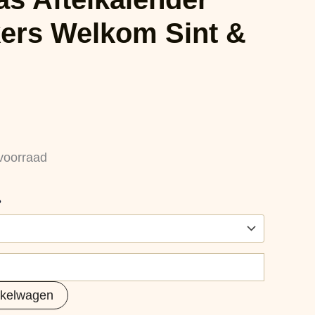
kers Welkom Sint &
voorraad
?
nkelwagen