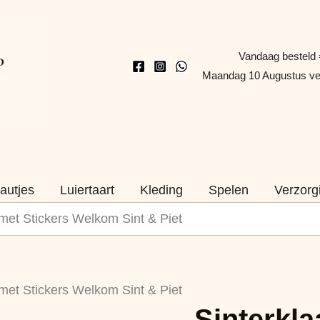
Vandaag besteld 
Maandag 10 Augustus v
autjes
Luiertaart
Kleding
Spelen
Verzorg
 met Stickers Welkom Sint & Piet
Sinterklaas
 met Stickers Welkom Sint & Piet
Aftelkalender
Sinterkla
met