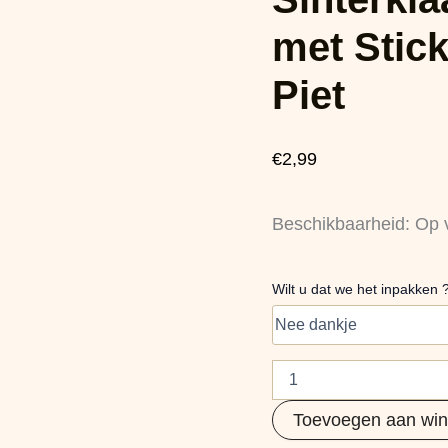
Stickers
Welkom
met Stic
Sint
&
Piet
Piet
aantal
€
2,99
Beschikbaarheid:
Op 
Wilt u dat we het inpakken 
Toevoegen aan wi