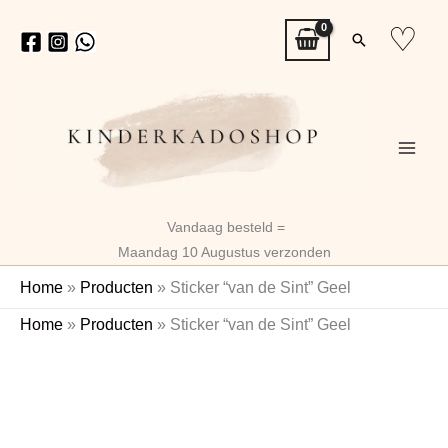
Ga
♡
Zoeken
naar
de
inhoud
Vandaag besteld =
Maandag 10 Augustus verzonden
Home
»
Producten
»
Sticker “van de Sint” Geel
Sticker
Home
»
Producten
»
Sticker “van de Sint” Geel
“van
de
Sint”
Geel
aantal