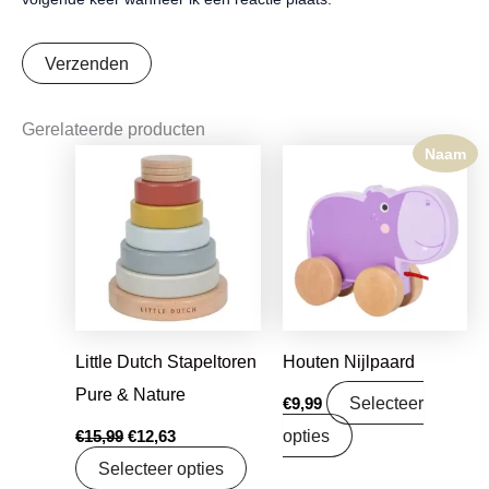
Gerelateerde producten
Naam
Oorspronkelijke
Huidige
prijs
prijs
was:
is:
€15,99.
€12,63.
Little Dutch Stapeltoren
Houten Nijlpaard
Pure & Nature
Selecteer
€
9,99
opties
€
15,99
€
12,63
Selecteer opties