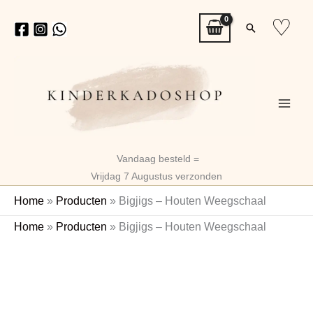
Ga
♡
Zoeken
naar
de
inhoud
Vandaag besteld =
Vrijdag 7 Augustus verzonden
Home
»
Producten
»
Bigjigs – Houten Weegschaal
Bigjigs
Home
»
Producten
»
Bigjigs – Houten Weegschaal
-
Naam
Houten
Weegschaal
aantal