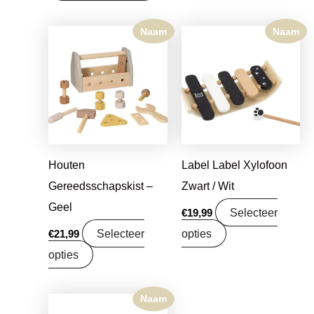
Naam
Naam
Houten
Label Label Xylofoon
Gereedsschapskist –
Zwart / Wit
Geel
Selecteer
€
19,99
Selecteer
opties
€
21,99
opties
Naam