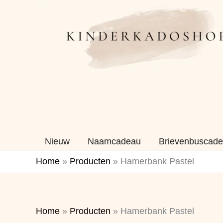
Ga
naar
de
inhoud
Nieuw
Naamcadeau
Brievenbuscade
Home
»
Producten
»
Hamerbank Pastel
Home
»
Producten
»
Hamerbank Pastel