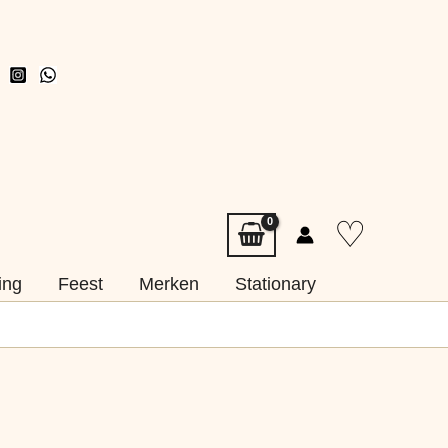
♡
ing
Feest
Merken
Stationary