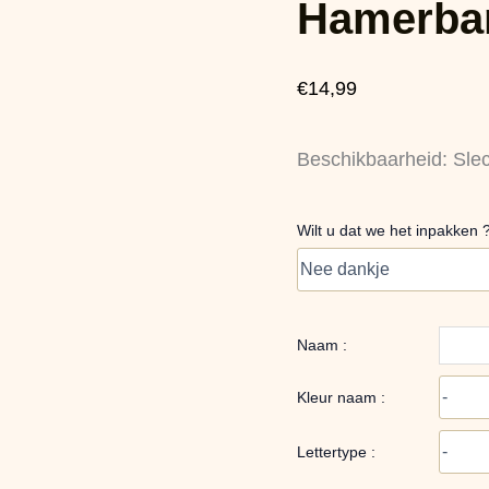
Hamerban
aantal
€
14,99
Beschikbaarheid:
Sle
Wilt u dat we het inpakken 
Naam :
Kleur naam :
Lettertype :