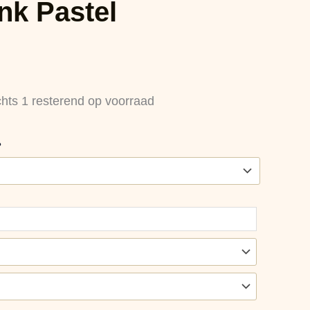
k Pastel
chts 1 resterend op voorraad
?