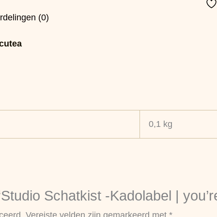
rdelingen (0)
 cutea
0,1 kg
tudio Schatkist -Kadolabel | you’r
ceerd.
Vereiste velden zijn gemarkeerd met
*