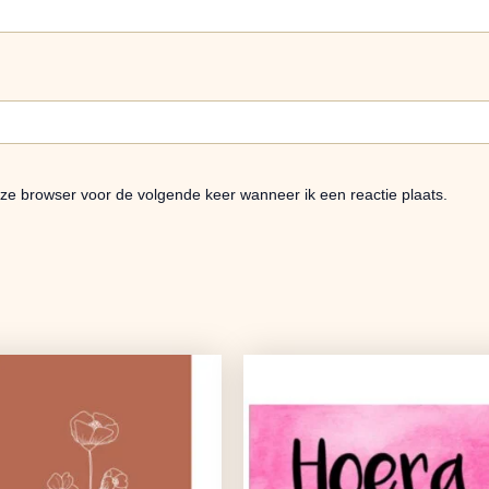
eze browser voor de volgende keer wanneer ik een reactie plaats.
Oorspronkelijke
Huidige
prijs
prijs
was:
is:
€1,25.
€0,99.