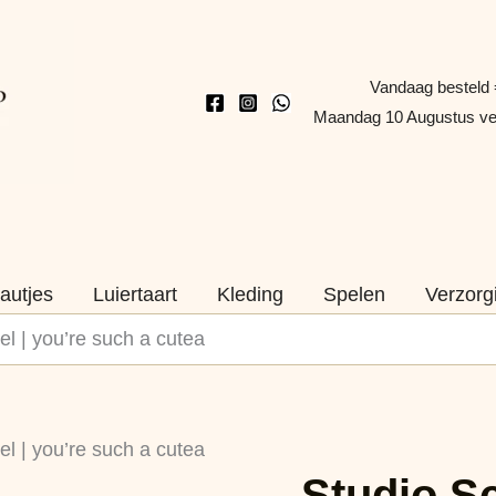
Vandaag besteld 
Maandag 10 Augustus v
autjes
Luiertaart
Kleding
Spelen
Verzorg
el | you’re such a cutea
Studio
el | you’re such a cutea
Schatkist
Studio Sc
-