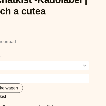
ch a cutea
voorraad
?
nkelwagen
kist