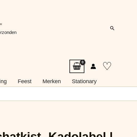
=
Zoeken
erzonden
♡
ing
Feest
Merken
Stationary
hatkist -Kadolabel |