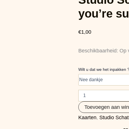
Kadolabel
|
you’re su
you’re
such
a
€
1,00
cutea
aantal
Beschikbaarheid:
Op 
Wilt u dat we het inpakken 
Toevoegen aan wi
Kaarten
,
Studio Schat