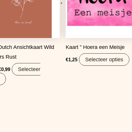
 Dutch Ansichtkaart Wild
Kaart ” Hoera een Meisje
rs Rust
Selecteer opties
€
1,25
Selecteer
€
0,99