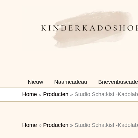
Ga
naar
de
inhoud
Nieuw
Naamcadeau
Brievenbuscade
Home
»
Producten
»
Studio Schatkist -Kadolab
Home
»
Producten
»
Studio Schatkist -Kadolab