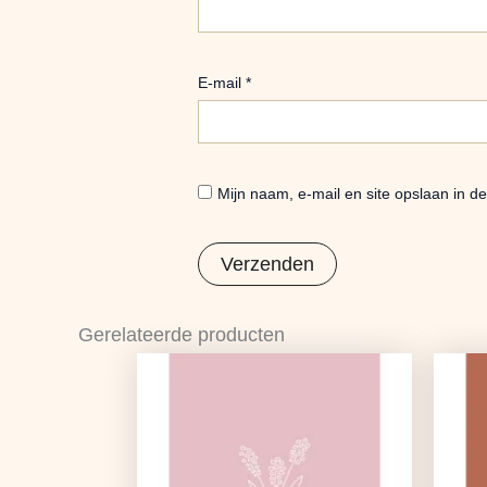
E-mail
*
Mijn naam, e-mail en site opslaan in d
Gerelateerde producten
Oorspronkelijke
Huidige
prijs
prijs
was:
is:
€1,25.
€0,99.