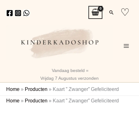
Ga
♡
Zoeken
naar
de
inhoud
Vandaag besteld =
Vrijdag 7 Augustus verzonden
Home
»
Producten
»
Kaart ” Zwanger” Gefeliciteerd
Kaart
Home
»
Producten
»
Kaart ” Zwanger” Gefeliciteerd
"
Zwanger"
Gefeliciteerd
aantal