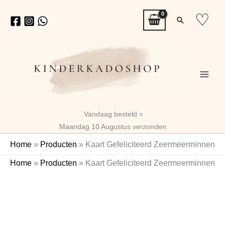
Ga
♡
Zoeken
naar
de
inhoud
Vandaag besteld =
Maandag 10 Augustus verzonden
Home
»
Producten
»
Kaart Gefeliciteerd Zeermeerminnen
Kaart
Home
»
Producten
»
Kaart Gefeliciteerd Zeermeerminnen
Gefeliciteerd
Zeermeerminnen
aantal