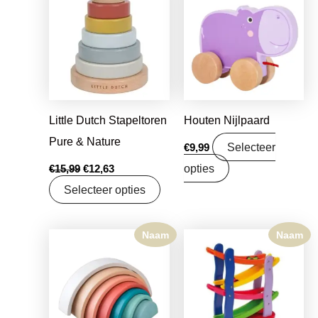
was:
is:
€15,99.
€12,63.
Little Dutch Stapeltoren
Houten Nijlpaard
Pure & Nature
Selecteer
€
9,99
opties
€
15,99
€
12,63
Selecteer opties
Naam
Naam