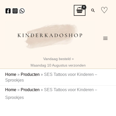
Ga
♡
Zoeken
naar
de
inhoud
Vandaag besteld =
Maandag 10 Augustus verzonden
Home
»
Producten
»
SES Tattoos voor Kinderen –
Sprookjes
SES
Home
»
Producten
»
SES Tattoos voor Kinderen –
Tattoos
Sprookjes
voor
Kinderen
–
Sprookjes