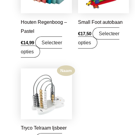
Houten Regenboog –
Small Foot autobaan
Pastel
Selecteer
€
17,50
Selecteer
opties
€
14,99
opties
Naam
Tryco Telraam Ijsbeer