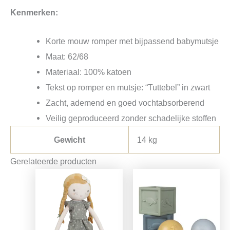
Kenmerken:
Korte mouw romper met bijpassend babymutsje
Maat: 62/68
Materiaal: 100% katoen
Tekst op romper en mutsje: “Tuttebel” in zwart
Zacht, ademend en goed vochtabsorberend
Veilig geproduceerd zonder schadelijke stoffen
Gewicht
14 kg
Gerelateerde producten
Oorspronkelijke
Huidige
Oorspronkelijke
Huidige
prijs
prijs
prijs
prijs
was:
is:
was:
is:
€16,99.
€13,42.
€16,95.
€13,39.