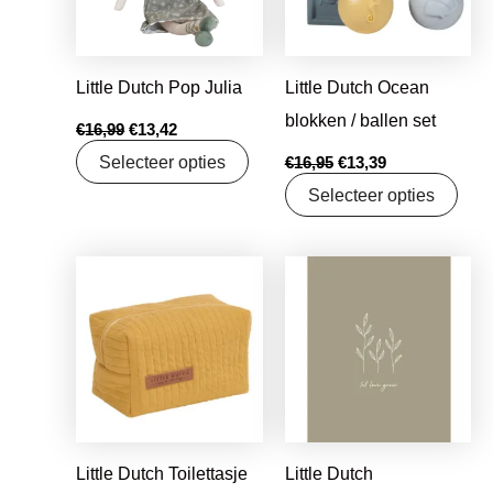
Little Dutch Pop Julia
Little Dutch Ocean
blokken / ballen set
€
16,99
€
13,42
Selecteer opties
€
16,95
€
13,39
Selecteer opties
Oorspronkelijke
Huidige
Oorspronkelijke
Huidige
prijs
prijs
prijs
prijs
was:
is:
was:
is:
€18,99.
€15,00.
€1,25.
€0,99.
Little Dutch Toilettasje
Little Dutch