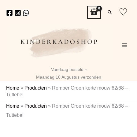
Ga
♡
Zoeken
naar
de
inhoud
Vandaag besteld =
Maandag 10 Augustus verzonden
Home
»
Producten
»
Romper Groen korte mouw 62/68 –
Tuttebel
Romper
Home
»
Producten
»
Romper Groen korte mouw 62/68 –
Groen
Tuttebel
korte
mouw
62/68
–