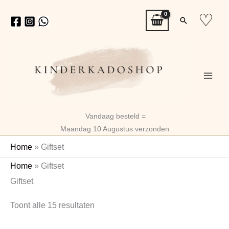
Ga
♡
Zoeken
naar
de
inhoud
Vandaag besteld =
Maandag 10 Augustus verzonden
Home
»
Giftset
Gesorteerd
Home
»
Giftset
op
Giftset
nieuwste
Toont alle 15 resultaten