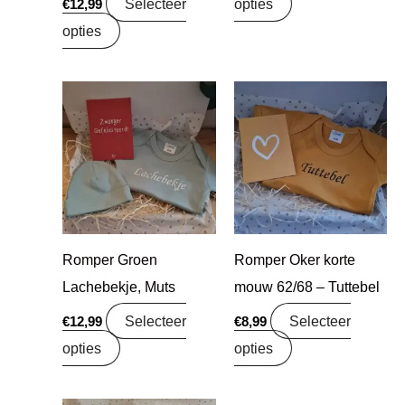
Selecteer
opties
€
12,99
opties
Romper Groen
Romper Oker korte
Lachebekje, Muts
mouw 62/68 – Tuttebel
Selecteer
Selecteer
€
12,99
€
8,99
opties
opties