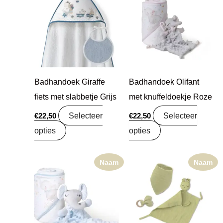
Badhandoek Giraffe
Badhandoek Olifant
fiets met slabbetje Grijs
met knuffeldoekje Roze
Selecteer
Selecteer
€
22,50
€
22,50
opties
opties
Naam
Naam