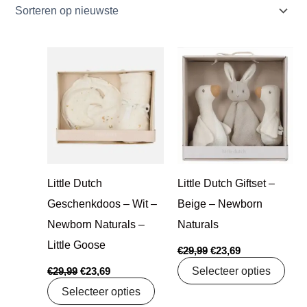
Oorspronkelijke
Huidige
Oorspronkelijke
Huidige
prijs
prijs
prijs
prijs
was:
is:
was:
is:
€29,99.
€23,69.
€29,99.
€23,69.
Little Dutch
Little Dutch Giftset –
Geschenkdoos – Wit –
Beige – Newborn
Newborn Naturals –
Naturals
Little Goose
€
29,99
€
23,69
Selecteer opties
€
29,99
€
23,69
Selecteer opties