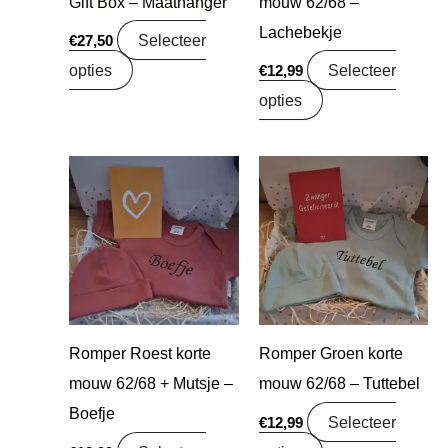
Gift Box – Maathanger
mouw 62/68 –
Lachebekje
Selecteer
€
27,50
opties
Selecteer
€
12,99
opties
Romper Roest korte
Romper Groen korte
mouw 62/68 + Mutsje –
mouw 62/68 – Tuttebel
Boefje
Selecteer
€
12,99