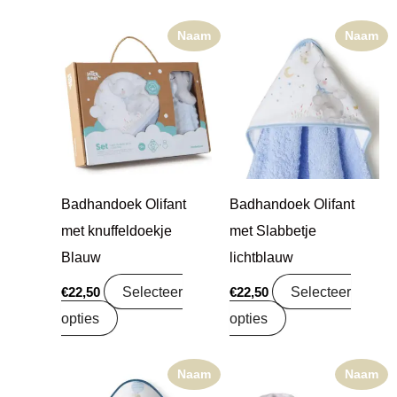
Naam
Naam
Badhandoek Olifant
Badhandoek Olifant
met knuffeldoekje
met Slabbetje
Blauw
lichtblauw
Selecteer
Selecteer
€
22,50
€
22,50
opties
opties
Naam
Naam