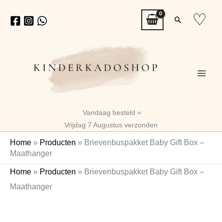
Ga
♡
Zoeken
naar
de
inhoud
Vandaag besteld =
Vrijdag 7 Augustus verzonden
Home
»
Producten
»
Brievenbuspakket Baby Gift Box –
Maathanger
Brievenbuspakket
Home
»
Producten
»
Brievenbuspakket Baby Gift Box –
Baby
Maathanger
Gift
Box
-
Maathanger