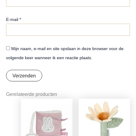
E-mail
*
Mijn naam, e-mail en site opslaan in deze browser voor de
volgende keer wanneer ik een reactie plaats.
Gerelateerde producten
Oorspronkelijke
Huidige
prijs
prijs
was:
is:
€7,95.
€6,28.