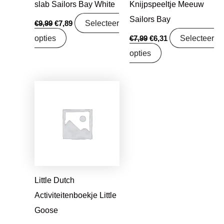
slab Sailors Bay White
Knijpspeeltje Meeuw
Sailors Bay
Selecteer
€
9,99
€
7,89
opties
Selecteer
€
7,99
€
6,31
opties
Oorspronkelijke
Huidige
prijs
prijs
was:
is:
€16,99.
€13,42.
Little Dutch
Activiteitenboekje Little
Goose