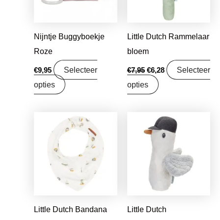
Nijntje Buggyboekje
Little Dutch Rammelaar
Roze
bloem
Selecteer
Selecteer
€
9,95
€
7,95
€
6,28
opties
opties
Oorspronkelijke
Huidige
Oorspronkelijke
Huidige
prijs
prijs
prijs
prijs
was:
is:
was:
is:
€9,99.
€7,89.
€7,99.
€6,31.
Little Dutch Bandana
Little Dutch