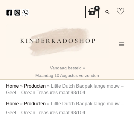
Ga
♡
Zoeken
naar
de
inhoud
Vandaag besteld =
Maandag 10 Augustus verzonden
Home
»
Producten
»
Little Dutch Badpak lange mouw –
Geel – Ocean Treasures maat 98/104
Oorspronkelijke
Huidige
Home
»
Producten
»
Little Dutch Badpak lange mouw –
prijs
prijs
Geel – Ocean Treasures maat 98/104
was:
is:
€34,99.
€27,64.