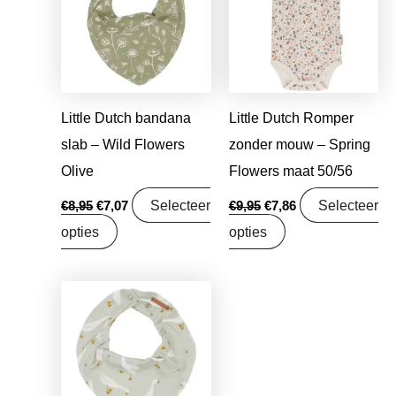
€8,95.
€7,07.
€9,95.
€7,86.
Little Dutch bandana
Little Dutch Romper
slab – Wild Flowers
zonder mouw – Spring
Olive
Flowers maat 50/56
Selecteer
Selecteer
€
8,95
€
7,07
€
9,95
€
7,86
opties
opties
Oorspronkelijke
Huidige
prijs
prijs
was:
is:
€9,95.
€7,86.