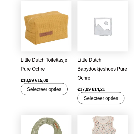
Oorspronkelijke
Huidige
Oorspronkelijke
Huidige
prijs
prijs
prijs
prijs
was:
is:
was:
is:
€18,99.
€15,00.
€17,99.
€14,21.
Little Dutch Toilettasje
Little Dutch
Pure Ochre
Babydoekjeshoes Pure
Ochre
€
18,99
€
15,00
Selecteer opties
€
17,99
€
14,21
Selecteer opties
Oorspronkelijke
Huidige
Oorspronkelijke
Huidige
prijs
prijs
prijs
prijs
was:
is:
was:
is: