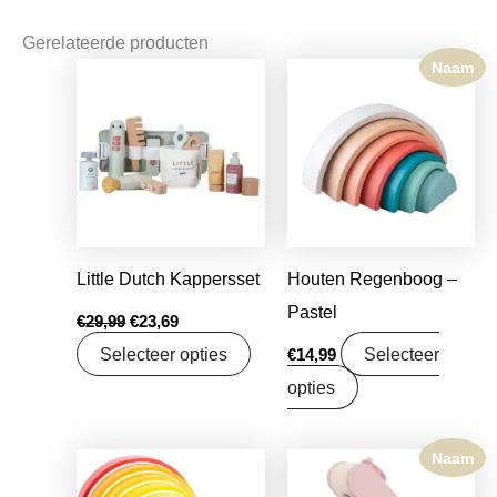
Gerelateerde producten
Naam
Oorspronkelijke
Huidige
prijs
prijs
was:
is:
€29,99.
€23,69.
Little Dutch Kappersset
Houten Regenboog –
Pastel
€
29,99
€
23,69
Selecteer opties
Selecteer
€
14,99
opties
Naam