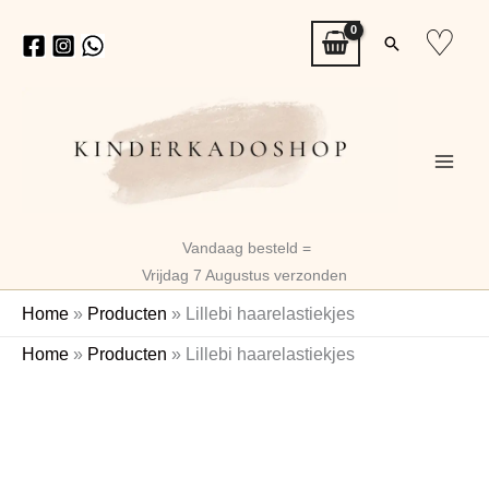
Ga
♡
Zoeken
naar
de
inhoud
Vandaag besteld =
Vrijdag 7 Augustus verzonden
Home
»
Producten
»
Lillebi haarelastiekjes
Lillebi
Home
»
Producten
»
Lillebi haarelastiekjes
haarelastiekjes
aantal