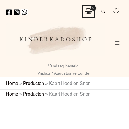
Ga
♡
Zoeken
naar
de
inhoud
Vandaag besteld =
Vrijdag 7 Augustus verzonden
Home
»
Producten
»
Kaart Hoed en Snor
Kaart
Home
»
Producten
»
Kaart Hoed en Snor
Hoed
en
Snor
aantal