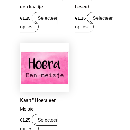
een kaartje
lieverd
Selecteer
Selecteer
€
1,25
€
1,25
opties
opties
Kaart ” Hoera een
Meisje
Selecteer
€
1,25
opties