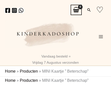
Ga
♡
Zoeken
naar
de
inhoud
Vandaag besteld =
Vrijdag 7 Augustus verzonden
Home
»
Producten
»
MINI Kaartje ” Beterschap”
MINI
Home
»
Producten
»
MINI Kaartje ” Beterschap”
Kaartje
"
Beterschap"
aantal