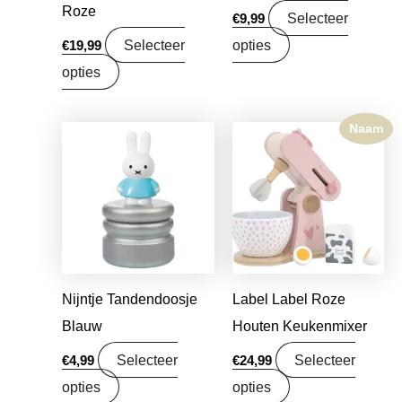
Roze
Selecteer
€
9,99
Selecteer
opties
€
19,99
opties
Naam
Nijntje Tandendoosje
Label Label Roze
Blauw
Houten Keukenmixer
Selecteer
Selecteer
€
4,99
€
24,99
opties
opties