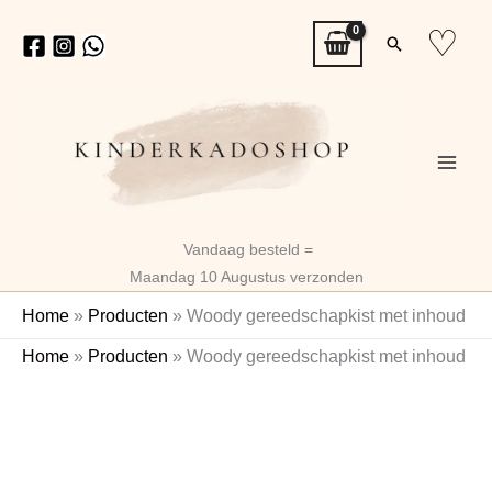
Ga
♡
Zoeken
naar
de
inhoud
Vandaag besteld =
Maandag 10 Augustus verzonden
Home
»
Producten
»
Woody gereedschapkist met inhoud
Home
»
Producten
»
Woody gereedschapkist met inhoud
Naam