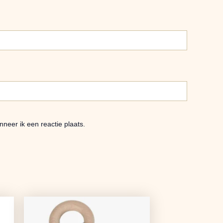
neer ik een reactie plaats.
Oorspronkelijke
Huidige
prijs
prijs
was:
is: