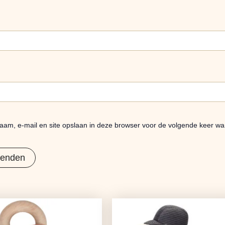
aam, e-mail en site opslaan in deze browser voor de volgende keer wan
Oorspronkelijke
Huidige
Oorspronkelijke
Huidige
prijs
prijs
prijs
prijs
was:
is:
was:
is: