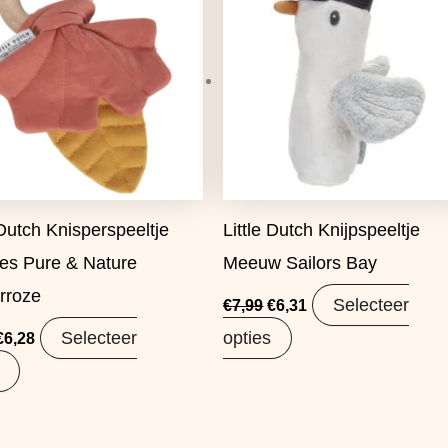
€7,95.
€6,28.
€7,99.
€6,31.
 Dutch Knisperspeeltje
Little Dutch Knijpspeeltje
jes Pure & Nature
Meeuw Sailors Bay
rroze
Selecteer
€
7,99
€
6,31
Selecteer
opties
€
6,28