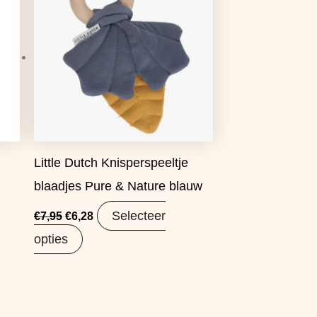
€7,95.
€6,28.
Little Dutch Knisperspeeltje
blaadjes Pure & Nature blauw
Selecteer
€
7,95
€
6,28
opties