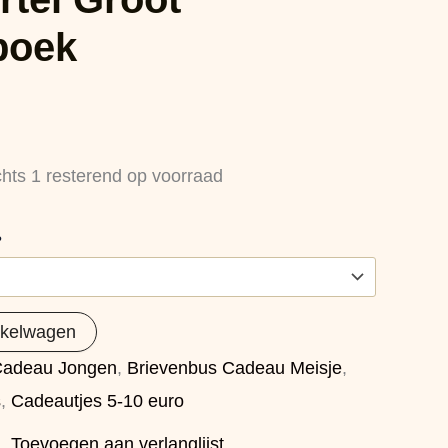
boek
chts 1 resterend op voorraad
?
nkelwagen
Cadeau Jongen
,
Brievenbus Cadeau Meisje
,
s
,
Cadeautjes 5-10 euro
Toevoegen aan verlanglijst