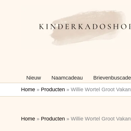
Ga
naar
de
inhoud
Nieuw
Naamcadeau
Brievenbuscade
Home
»
Producten
»
Willie Wortel Groot Vakan
Home
»
Producten
»
Willie Wortel Groot Vakan