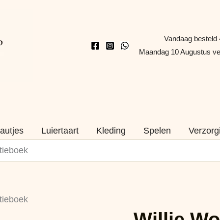
Vandaag besteld 
Maandag 10 Augustus v
autjes
Luiertaart
Kleding
Spelen
Verzorg
tieboek
Willie
tieboek
Wortel
Willie Wo
Groot