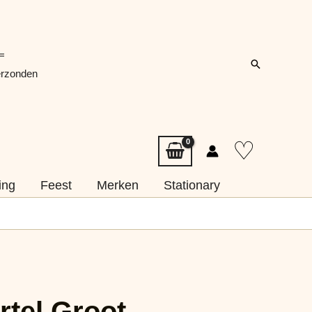
=
Zoeken
erzonden
♡
ing
Feest
Merken
Stationary
rtel Groot