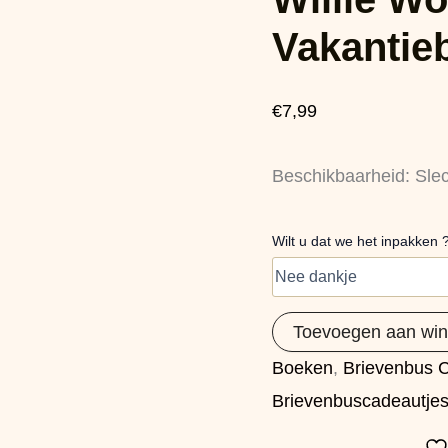
Vakantieboek
aantal
Vakantie
€
7,99
Beschikbaarheid:
Sle
Wilt u dat we het inpakken 
Toevoegen aan wi
Boeken
,
Brievenbus 
Brievenbuscadeautje