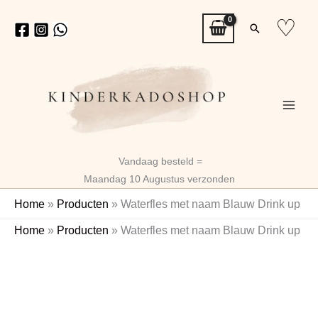
Ga
♡
Zoeken
naar
de
inhoud
Vandaag besteld =
Maandag 10 Augustus verzonden
Home
»
Producten
»
Waterfles met naam Blauw Drink up
Waterfles
Home
»
Producten
»
Waterfles met naam Blauw Drink up
met
Naam
naam
Blauw
Drink
up
aantal