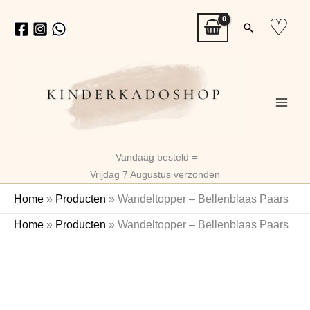
Ga
♡
Zoeken
naar
de
inhoud
Vandaag besteld =
Vrijdag 7 Augustus verzonden
Home
»
Producten
»
Wandeltopper – Bellenblaas Paars
Wandeltopper
Home
»
Producten
»
Wandeltopper – Bellenblaas Paars
–
Bellenblaas
Paars
aantal