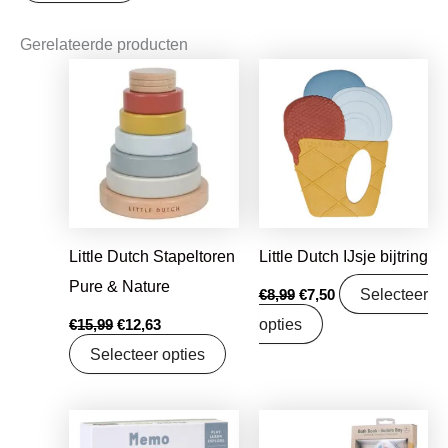
Gerelateerde producten
Oorspronkelijke
Huidige
Oorspronkelijke
Huidige
prijs
prijs
prijs
prijs
was:
is:
was:
is:
€15,99.
€12,63.
€8,99.
€7,50.
Little Dutch Stapeltoren
Little Dutch IJsje bijtring
Pure & Nature
Selecteer
€
8,99
€
7,50
opties
€
15,99
€
12,63
Selecteer opties
Oorspronkelijke
Huidige
Oorspronkelijke
Huidige
prijs
prijs
prijs
prijs