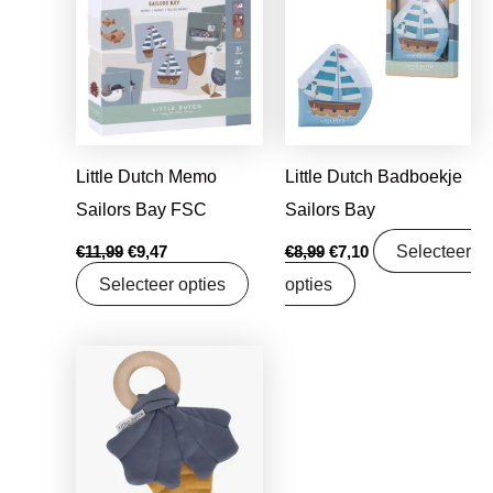
was:
is:
was:
is:
€11,99.
€9,47.
€8,99.
€7,10.
Little Dutch Memo
Little Dutch Badboekje
Sailors Bay FSC
Sailors Bay
Selecteer
€
11,99
€
9,47
€
8,99
€
7,10
Selecteer opties
opties
Oorspronkelijke
Huidige
prijs
prijs
was:
is:
€7,95.
€6,28.