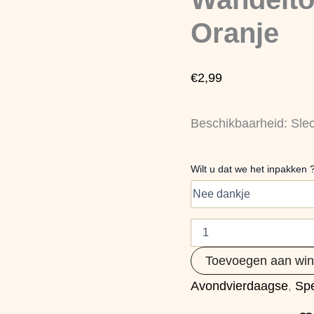
Oranje
aantal
Oranje
€
2,99
Beschikbaarheid:
Sle
Wilt u dat we het inpakken 
Toevoegen aan wi
Avondvierdaagse
,
Sp