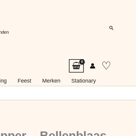
Zoeken
onden
♡
ing
Feest
Merken
Stationary
pper – Bellenblaas