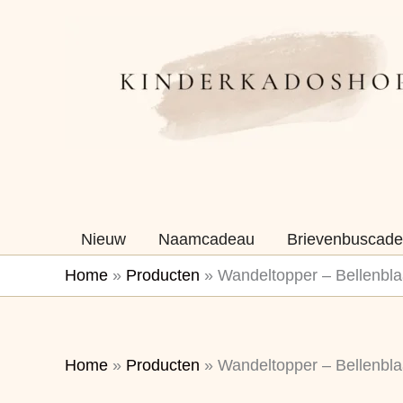
Ga
naar
de
inhoud
Nieuw
Naamcadeau
Brievenbuscade
Home
»
Producten
»
Wandeltopper – Bellenbla
Home
»
Producten
»
Wandeltopper – Bellenbla