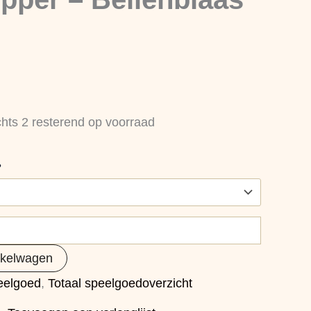
chts 2 resterend op voorraad
?
nkelwagen
eelgoed
,
Totaal speelgoedoverzicht