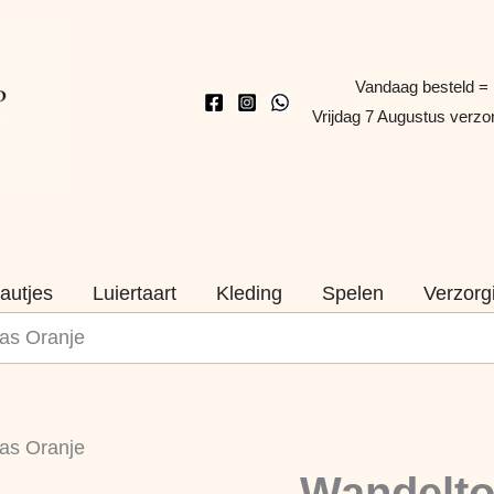
Vandaag besteld =
Vrijdag 7 Augustus verz
autjes
Luiertaart
Kleding
Spelen
Verzorg
as Oranje
Wandeltopper
as Oranje
–
Wandelto
Bellenblaas