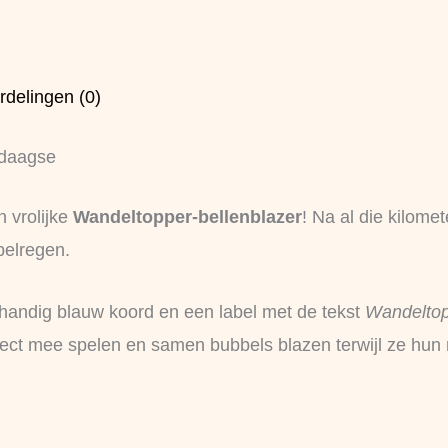
rdelingen (0)
rdaagse
 vrolijke
Wandeltopper‑bellenblazer
! Na al die kilome
belregen.
n handig blauw koord en een label met de tekst
Wandelto
irect mee spelen en samen bubbels blazen terwijl ze hun 