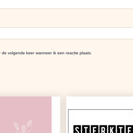
r de volgende keer wanneer ik een reactie plaats.
Oorspronkelijke
Huidige
prijs
prijs
was:
is:
€1,25.
€0,99.