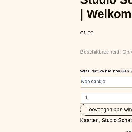
Kadolabel
|
| Welkom 
Welkom
kleine
spruit!
€
1,00
roze
aantal
Beschikbaarheid:
Op 
Wilt u dat we het inpakken 
Toevoegen aan wi
Kaarten
,
Studio Schat