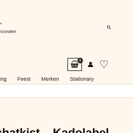
=
Zoeken
erzonden
♡
ing
Feest
Merken
Stationary
hatkist – Kadolabel