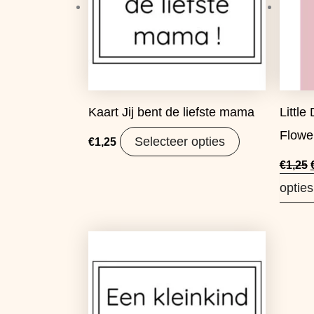
Kaart Jij bent de liefste mama
Little
Flowe
Selecteer opties
€
1,25
€
1,25
opties