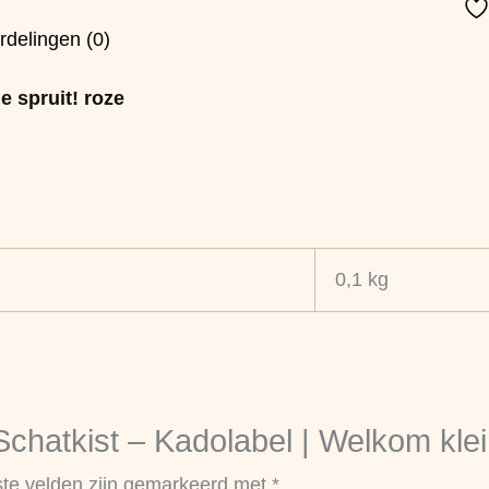
rdelingen (0)
 spruit! roze
0,1 kg
chatkist – Kadolabel | Welkom klein
ste velden zijn gemarkeerd met
*