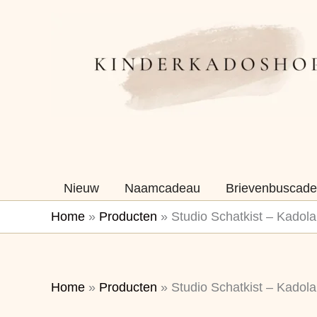
Ga
naar
de
inhoud
Nieuw
Naamcadeau
Brievenbuscade
Home
»
Producten
»
Studio Schatkist – Kadola
Home
»
Producten
»
Studio Schatkist – Kadola