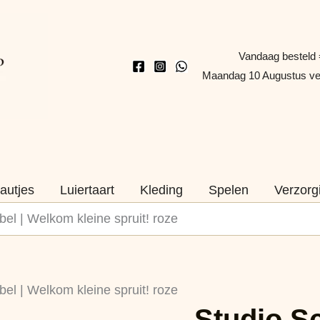
Vandaag besteld 
Maandag 10 Augustus v
autjes
Luiertaart
Kleding
Spelen
Verzorg
bel | Welkom kleine spruit! roze
Studio
bel | Welkom kleine spruit! roze
Schatkist
Studio Sc
-