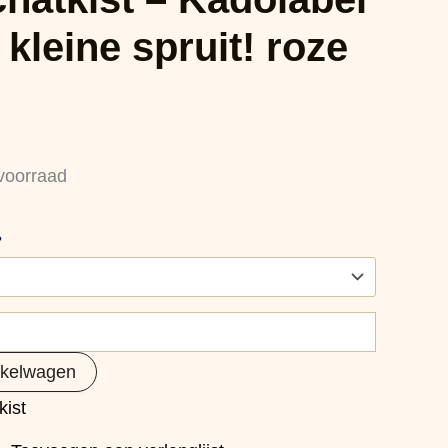
kleine spruit! roze
voorraad
?
nkelwagen
kist