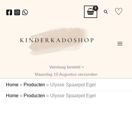
Ga
♡
Zoeken
naar
de
inhoud
Vandaag besteld =
Maandag 10 Augustus verzonden
Home
»
Producten
»
Ulysse Spaarpot Egel
Ulysse
Home
»
Producten
»
Ulysse Spaarpot Egel
Spaarpot
Naam
Egel
aantal