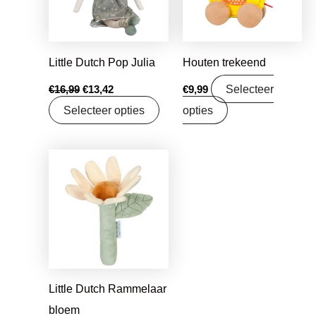
Little Dutch Pop Julia
Houten trekeend
Selecteer
€
16,99
€
13,42
€
9,99
Selecteer opties
opties
Oorspronkelijke
Huidige
prijs
prijs
was:
is:
€7,95.
€6,28.
Little Dutch Rammelaar
bloem