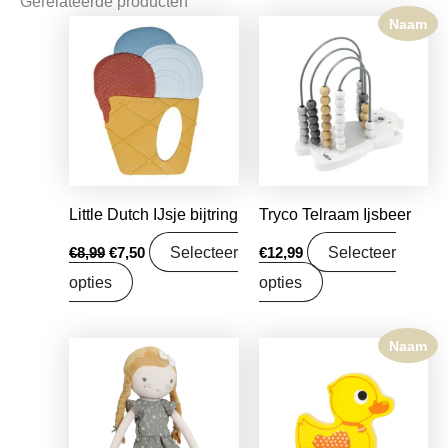
Gerelateerde producten
Naam
Oorspronkelijke
Huidige
prijs
prijs
was:
is:
€8,99.
€7,50.
Little Dutch IJsje bijtring
Tryco Telraam Ijsbeer
Selecteer
Selecteer
€
8,99
€
7,50
€
12,99
opties
opties
Naam
Oorspronkelijke
Huidige
prijs
prijs
was:
is:
€16,99.
€13,42.