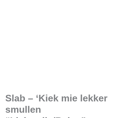
"Lichtgrijs/Beige"
aantal
Slab – ‘Kiek mie lekker
smullen