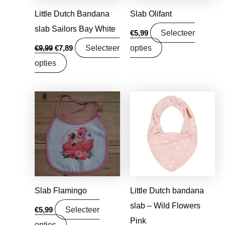
Little Dutch Bandana
Slab Olifant
slab Sailors Bay White
Selecteer
€
5,99
Selecteer
opties
€
9,99
€
7,89
opties
Oorspronkelijke
Huidige
prijs
prijs
was:
is:
€8,95.
€7,07.
Slab Flamingo
Little Dutch bandana
slab – Wild Flowers
Selecteer
€
5,99
Pink
opties