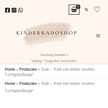
Ga
♡
Zoeken
naar
de
inhoud
Vandaag besteld =
Vrijdag 7 Augustus verzonden
Home
»
Producten
»
Slab – ‘Kiek mie lekker smullen
“Lichtgrijs/Beige”
Slab
Home
»
Producten
»
Slab – ‘Kiek mie lekker smullen
-
“Lichtgrijs/Beige”
'Kiek
mie
lekker
smullen