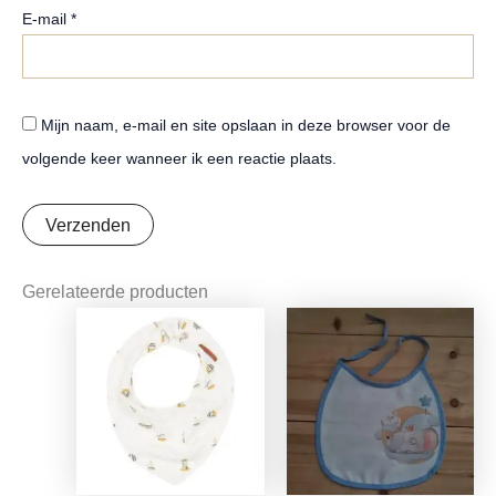
E-mail
*
Mijn naam, e-mail en site opslaan in deze browser voor de
volgende keer wanneer ik een reactie plaats.
Gerelateerde producten
Oorspronkelijke
Huidige
prijs
prijs
was:
is:
€9,99.
€7,89.