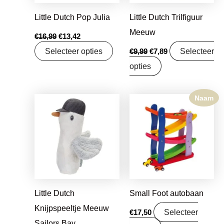
Little Dutch Pop Julia
Little Dutch Trilfiguur
Meeuw
€
16,99
€
13,42
Selecteer opties
Selecteer
€
9,99
€
7,89
opties
Naam
Oorspronkelijke
Huidige
prijs
prijs
was:
is:
€7,99.
€6,31.
Little Dutch
Small Foot autobaan
Knijpspeeltje Meeuw
Selecteer
€
17,50
Sailors Bay