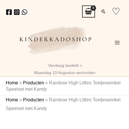
Ga
♡
Zoeken
naar
de
inhoud
Vandaag besteld =
Maandag 10 Augustus verzonden
Home
»
Producten
»
Rainbow High Littles Toetjeswinkel
Speelset met Kandy
Rainbow
Oorspronkelijke
Huidige
Home
»
Producten
»
Rainbow High Littles Toetjeswinkel
High
prijs
prijs
Speelset met Kandy
Littles
Toetjeswinkel
was:
is:
Speelset
€19,99.
€9,99.
met