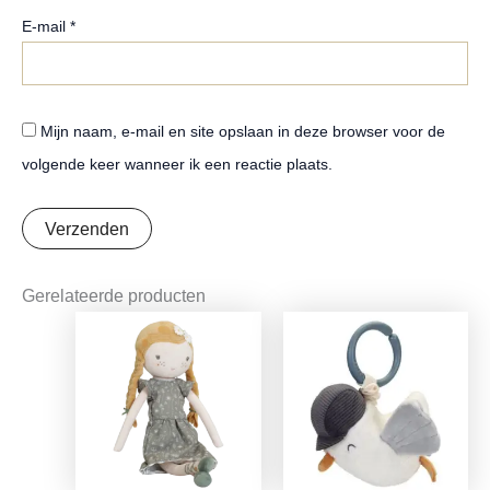
E-mail
*
Mijn naam, e-mail en site opslaan in deze browser voor de
volgende keer wanneer ik een reactie plaats.
Gerelateerde producten
Oorspronkelijke
Huidige
Oorspronkelijke
Huidige
prijs
prijs
prijs
prijs
was:
is:
was:
is:
€16,99.
€13,42.
€9,99.
€7,89.