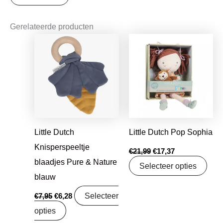
Gerelateerde producten
Oorspronkelijke
Huidige
Oorspronkelijke
Huidige
prijs
prijs
prijs
prijs
was:
is:
was:
is:
€7,95.
€6,28.
€21,99.
€17,37.
Little Dutch
Little Dutch Pop Sophia
Knisperspeeltje
€
21,99
€
17,37
blaadjes Pure & Nature
Selecteer opties
blauw
Selecteer
€
7,95
€
6,28
opties