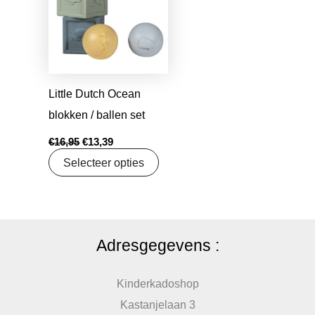
€16,95.
€13,39.
Little Dutch Ocean
blokken / ballen set
€
16,95
€
13,39
Selecteer opties
Adresgegevens :
Kinderkadoshop
Kastanjelaan 3