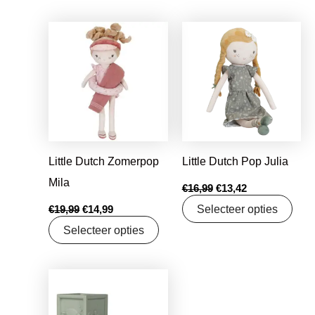
Oorspronkelijke
Huidige
Oorspronkelijke
Huidige
prijs
prijs
prijs
prijs
was:
is:
was:
is:
€19,99.
€14,99.
€16,99.
€13,42.
Little Dutch Zomerpop
Little Dutch Pop Julia
Mila
€
16,99
€
13,42
Selecteer opties
€
19,99
€
14,99
Selecteer opties
Oorspronkelijke
Huidige
prijs
prijs
was:
is: