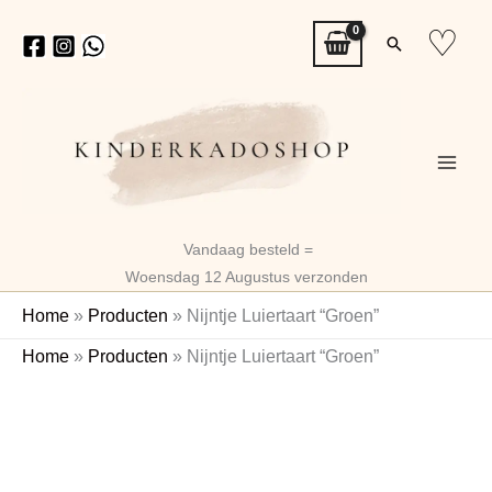
Ga
♡
Zoeken
naar
de
inhoud
Vandaag besteld =
Woensdag 12 Augustus verzonden
Home
»
Producten
»
Nijntje Luiertaart “Groen”
Nijntje
Home
»
Producten
»
Nijntje Luiertaart “Groen”
Luiertaart
"Groen"
aantal