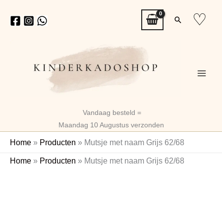
Ga
♡
Zoeken
naar
de
inhoud
Vandaag besteld =
Maandag 10 Augustus verzonden
Home
»
Producten
»
Mutsje met naam Grijs 62/68
Mutsje
Home
»
Producten
»
Mutsje met naam Grijs 62/68
met
Naam
naam
Grijs
62/68
aantal