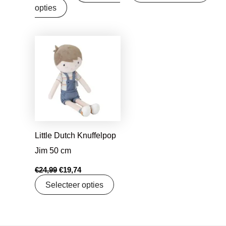
opties
Oorspronkelijke
Huidige
prijs
prijs
was:
is:
€24,99.
€19,74.
Little Dutch Knuffelpop
Jim 50 cm
€
24,99
€
19,74
Selecteer opties