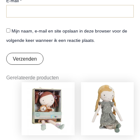
E-mail
*
Mijn naam, e-mail en site opslaan in deze browser voor de
volgende keer wanneer ik een reactie plaats.
Gerelateerde producten
Oorspronkelijke
Huidige
Oorspronkelijke
Huidige
prijs
prijs
prijs
prijs
was:
is:
was:
is:
€21,99.
€17,37.
€16,99.
€13,42.