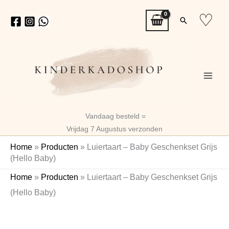
Ga
♡
Zoeken
naar
de
inhoud
Vandaag besteld =
Vrijdag 7 Augustus verzonden
Home
»
Producten
»
Luiertaart – Baby Geschenkset Grijs
(Hello Baby)
Luiertaart
Home
»
Producten
»
Luiertaart – Baby Geschenkset Grijs
–
(Hello Baby)
Baby
Geschenkset
Grijs
(Hello