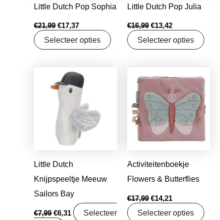
Little Dutch Pop Sophia
Little Dutch Pop Julia
€
21,99
€
17,37
€
16,99
€
13,42
Selecteer opties
Selecteer opties
Oorspronkelijke
Huidige
Oorspronkelijke
Huidige
prijs
prijs
prijs
prijs
was:
is:
was:
is:
€7,99.
€6,31.
€17,99.
€14,21.
Little Dutch
Activiteitenboekje
Knijpspeeltje Meeuw
Flowers & Butterflies
Sailors Bay
€
17,99
€
14,21
Selecteer
Selecteer opties
€
7,99
€
6,31