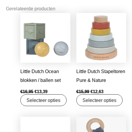
Gerelateerde producten
Oorspronkelijke
Huidige
Oorspronkelijke
Huidige
prijs
prijs
prijs
prijs
was:
is:
was:
is:
€16,95.
€13,39.
€15,99.
€12,63.
Little Dutch Ocean
Little Dutch Stapeltoren
blokken / ballen set
Pure & Nature
€
16,95
€
13,39
€
15,99
€
12,63
Selecteer opties
Selecteer opties
Oorspronkelijke
Huidige
Oorspronkelijke
Huidige
prijs
prijs
prijs
prijs
was:
is:
was:
is: