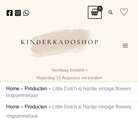
Ga
♡
Zoeken
naar
de
inhoud
Vandaag besteld =
Maandag 10 Augustus verzonden
Home
»
Producten
»
Little Dutch & Nijntje vintage flowers
ringrammelaar
Little
Oorspronkelijke
Huidige
Home
»
Producten
»
Little Dutch & Nijntje vintage flowers
Dutch
prijs
prijs
ringrammelaar
&
Nijntje
was:
is:
vintage
€9,95.
€7,86.
flowers