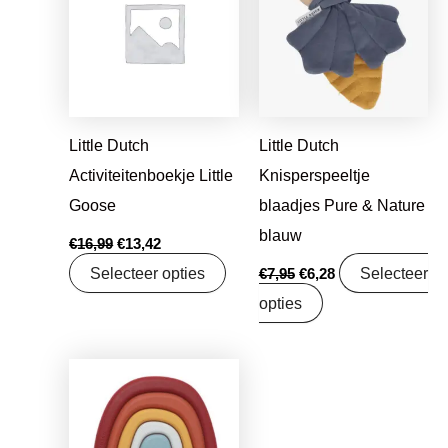
€16,99.
€13,42.
€7,95.
€6,28.
Little Dutch
Little Dutch
Activiteitenboekje Little
Knisperspeeltje
Goose
blaadjes Pure & Nature
blauw
€
16,99
€
13,42
Selecteer opties
Selecteer
€
7,95
€
6,28
opties
Oorspronkelijke
Huidige
prijs
prijs
was:
is:
€11,99.
€9,47.