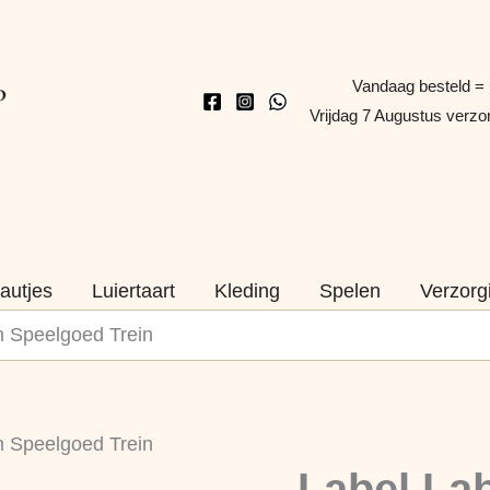
Vandaag besteld =
Vrijdag 7 Augustus verz
autjes
Luiertaart
Kleding
Spelen
Verzorg
n Speelgoed Trein
Label
n Speelgoed Trein
Label
Naam
Label La
Blauw