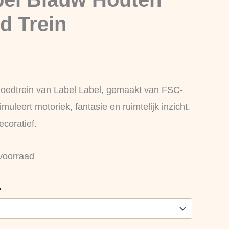
d Trein
oedtrein van Label Label, gemaakt van FSC-
imuleert motoriek, fantasie en ruimtelijk inzicht.
coratief.
voorraad
?