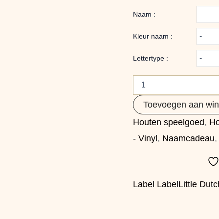
Naam :
Kleur naam :
Lettertype :
Toevoegen aan wi
Houten speelgoed
,
Ho
- Vinyl
,
Naamcadeau
Label Label
Little Dutc