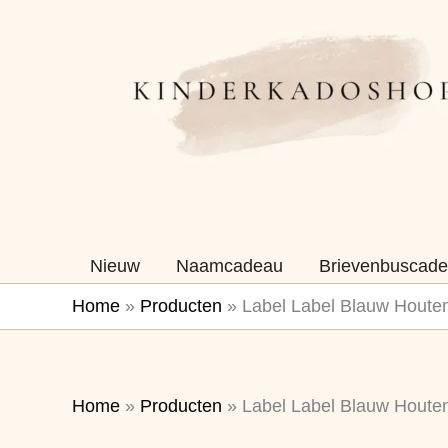
Ga
naar
de
inhoud
Nieuw
Naamcadeau
Brievenbuscade
Home
»
Producten
»
Label Label Blauw Houte
Home
»
Producten
»
Label Label Blauw Houte