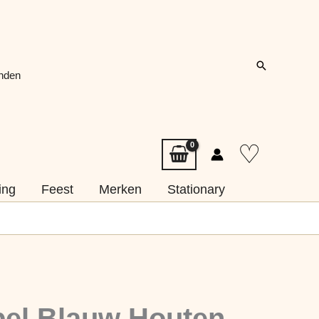
Zoeken
onden
♡
ing
Feest
Merken
Stationary
bel Blauw Houten