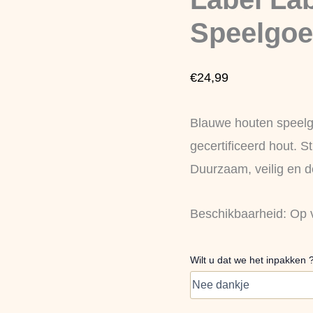
Houten
Speelgoed
Speelgoe
Trein
aantal
€
24,99
Blauwe houten speelg
gecertificeerd hout. St
Duurzaam, veilig en de
Beschikbaarheid:
Op 
Wilt u dat we het inpakken 