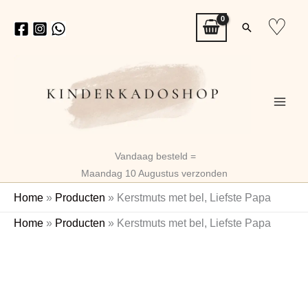
Ga
♡
Zoeken
naar
de
inhoud
Vandaag besteld =
Maandag 10 Augustus verzonden
Home
»
Producten
»
Kerstmuts met bel, Liefste Papa
Kerstmuts
Home
»
Producten
»
Kerstmuts met bel, Liefste Papa
met
bel,
Liefste
Papa
aantal