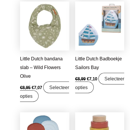
Oorspronkelijke
Huidige
Oorspronkelijke
Huidige
prijs
prijs
prijs
prijs
was:
is:
was:
is:
€8,95.
€7,07.
€8,99.
€7,10.
Little Dutch bandana
Little Dutch Badboekje
slab – Wild Flowers
Sailors Bay
Olive
Selecteer
€
8,99
€
7,10
Selecteer
opties
€
8,95
€
7,07
opties
Oorspronkelijke
Huidige
Oorspronkelijke
Huidige
prijs
prijs
prijs
prijs
was:
is:
was:
is: