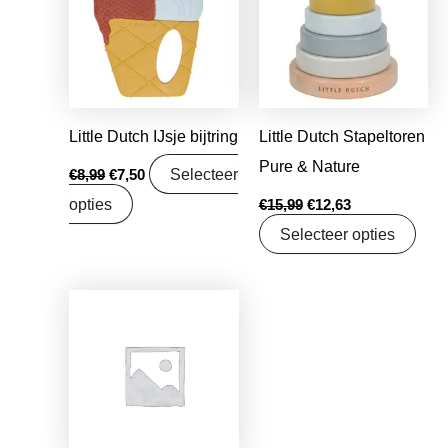
€8,99.
€7,50.
€15,99.
€12,63.
Little Dutch IJsje bijtring
Little Dutch Stapeltoren
Pure & Nature
Selecteer
€
8,99
€
7,50
opties
€
15,99
€
12,63
Selecteer opties
Oorspronkelijke
Huidige
prijs
prijs
was:
is:
€17,99.
€14,21.