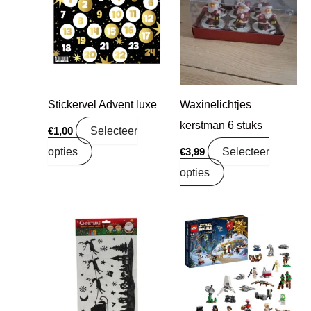
Stickervel Advent luxe
Waxinelichtjes
kerstman 6 stuks
Selecteer
€
1,00
opties
Selecteer
€
3,99
opties
Oorspronkelijke
Huidige
prijs
prijs
was:
is:
€39,99.
€34,99.