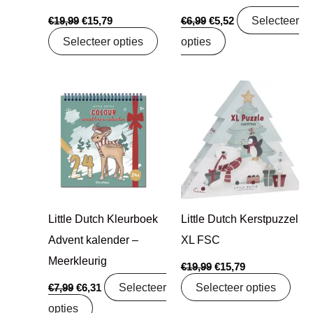
Selecteer
€
19,99
€
15,79
€
6,99
€
5,52
Selecteer opties
opties
Oorspronkelijke
Huidige
Oorspronkelijke
Huidige
prijs
prijs
prijs
prijs
was:
is:
was:
is:
€7,99.
€6,31.
€19,99.
€15,79.
Little Dutch Kleurboek
Little Dutch Kerstpuzzel
Advent kalender –
XL FSC
Meerkleurig
€
19,99
€
15,79
Selecteer
Selecteer opties
€
7,99
€
6,31
opties