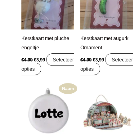
Kerstkaart met pluche
Kerstkaart met augurk
engeltje
Ornament
Selecteer
Selecteer
€
4,99
€
3,99
€
4,99
€
3,99
opties
opties
Naam
Oorspronkelijke
Huidige
prijs
prijs
was:
is:
€29,99.
€23,69.