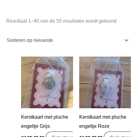
Resultaat 1–40 van de 55 resultaten wordt getoond
Oorspronkelijke
Huidige
Oorspronkelijke
Huidige
prijs
prijs
prijs
prijs
was:
is:
was:
is:
€4,99.
€3,99.
€4,99.
€3,99.
Kerstkaart met pluche
Kerstkaart met pluche
engeltje Grijs
engeltje Roze