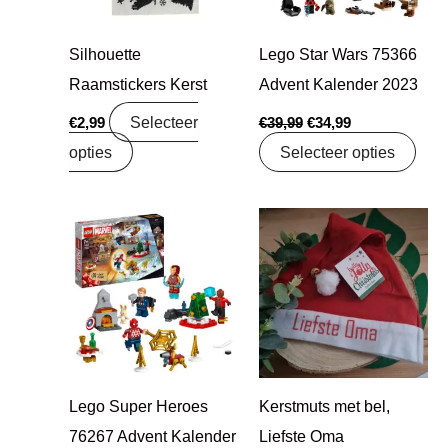
Silhouette
Lego Star Wars 75366
Raamstickers Kerst
Advent Kalender 2023
Selecteer
€
2,99
€
39,99
€
34,99
opties
Selecteer opties
Oorspronkelijke
Huidige
prijs
prijs
was:
is:
€39,99.
€34,99.
Lego Super Heroes
Kerstmuts met bel,
76267 Advent Kalender
Liefste Oma