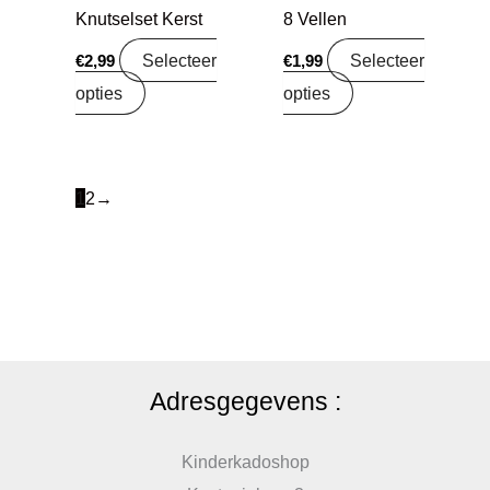
Knutselset Kerst
8 Vellen
Selecteer
Selecteer
€
2,99
€
1,99
opties
opties
1
2
→
Adresgegevens :
Kinderkadoshop