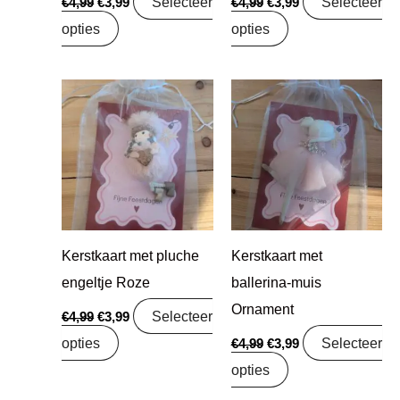
Selecteer
Selecteer
€
4,99
€
3,99
€
4,99
€
3,99
opties
opties
Oorspronkelijke
Huidige
Oorspronkelijke
Huidige
prijs
prijs
prijs
prijs
was:
is:
was:
is:
€4,99.
€3,99.
€4,99.
€3,99.
Kerstkaart met pluche
Kerstkaart met
engeltje Roze
ballerina-muis
Ornament
Selecteer
€
4,99
€
3,99
opties
Selecteer
€
4,99
€
3,99
opties