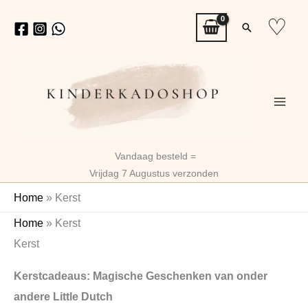
Ga
♡
Zoeken
naar
de
inhoud
Vandaag besteld =
Vrijdag 7 Augustus verzonden
Home
»
Kerst
Gesortee
Home
»
Kerst
op
Kerst
nieuwste
Kerstcadeaus: Magische Geschenken van onder
andere Little Dutch