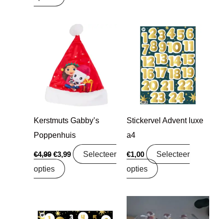
Oorspronkelijke
Huidige
prijs
prijs
was:
is:
€4,99.
€3,99.
Kerstmuts Gabby’s
Stickervel Advent luxe
Poppenhuis
a4
Selecteer
Selecteer
€
4,99
€
3,99
€
1,00
opties
opties