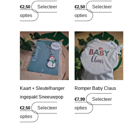
Selecteer
Selecteer
€
2,50
€
2,50
opties
opties
Kaart + Sleutelhanger
Romper Baby Claus
ingepakt Sneeuwpop
Selecteer
€
7,99
Selecteer
opties
€
2,50
opties