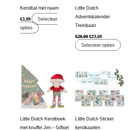
Kerstbal met naam
Little Dutch
Adventskalender
Selecteer
€
3,99
Treinbaan
opties
€
29,99
€
23,69
Selecteer opties
Oorspronkelijke
Huidige
Oorspronkelijke
Huidige
prijs
prijs
prijs
prijs
was:
is:
was:
is:
€19,99.
€15,79.
€6,99.
€5,52.
Little Dutch Kerstboek
Little Dutch Sticker
met knuffel Jim – Giftset
kerstkaarten