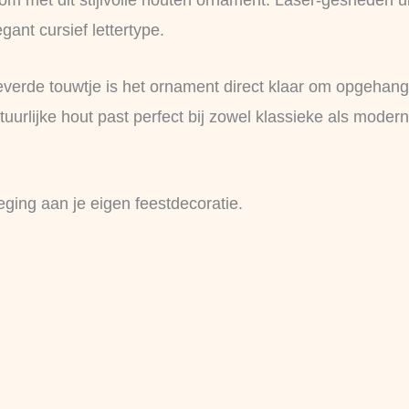
om met dit stijlvolle houten ornament. Laser-gesneden u
ant cursief lettertype.
verde touwtje is het ornament direct klaar om opgehang
urlijke hout past perfect bij zowel klassieke als moderne
eging aan je eigen feestdecoratie.