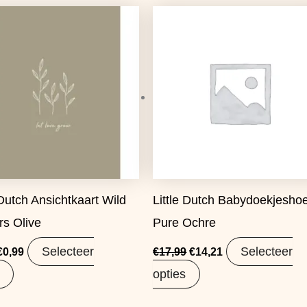
Oorspronkelijke
Huidige
Oorspronkelijke
Huidige
prijs
prijs
prijs
prijs
was:
is:
was:
is:
€1,25.
€0,99.
€17,99.
€14,21.
 Dutch Ansichtkaart Wild
Little Dutch Babydoekjesho
rs Olive
Pure Ochre
Selecteer
Selecteer
€
0,99
€
17,99
€
14,21
opties