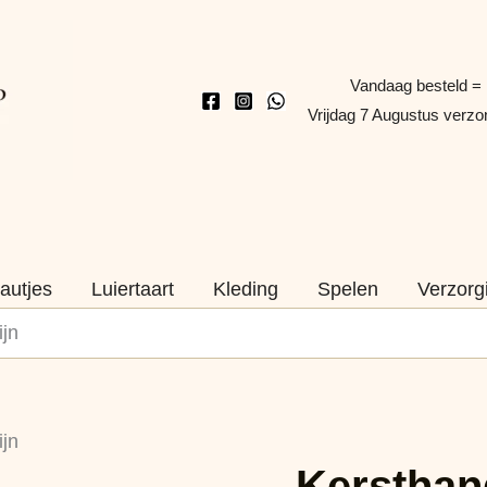
Vandaag besteld =
Vrijdag 7 Augustus verz
autjes
Luiertaart
Kleding
Spelen
Verzorg
jn
Kersthanger
jn
met
Kersthan
naam