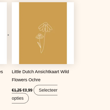
Oorspronkelijke
Huidige
prijs
prijs
was:
is:
€1,25.
€0,99.
es
Little Dutch Ansichtkaart Wild
Flowers Ochre
Selecteer
€
1,25
€
0,99
opties