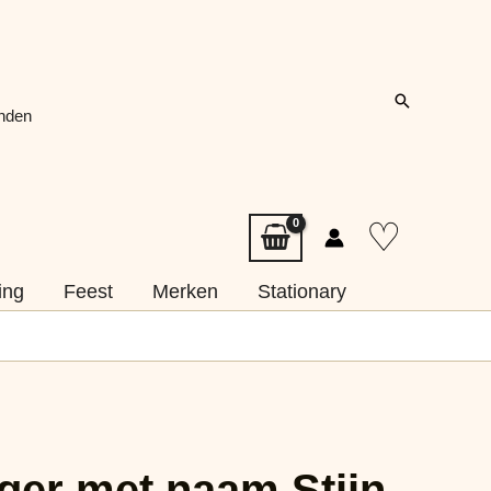
Zoeken
onden
♡
ing
Feest
Merken
Stationary
ger met naam Stijn