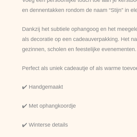
Voeg een persoonlijke touch toe aan je kerstbo
en dennentakken rondom de naam “Stijn” in eleg
Dankzij het subtiele ophangoog en het meegele
als decoratie op een cadeauverpakking. Het natu
gezinnen, scholen en feestelijke evenementen.
Perfect als uniek cadeautje of als warme toevo
✔️ Handgemaakt
✔️ Met ophangkoordje
✔️ Winterse details