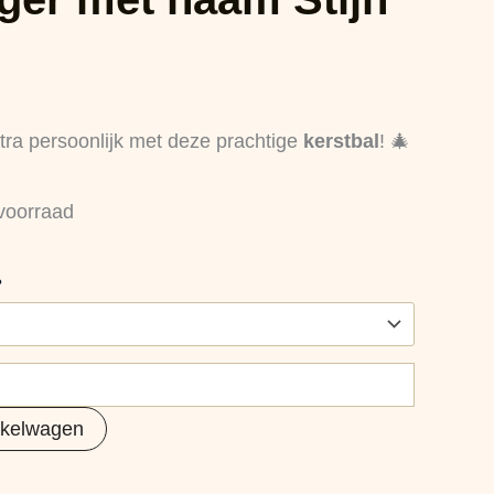
ra persoonlijk met deze prachtige
kerstbal
! 🎄
voorraad
?
nkelwagen