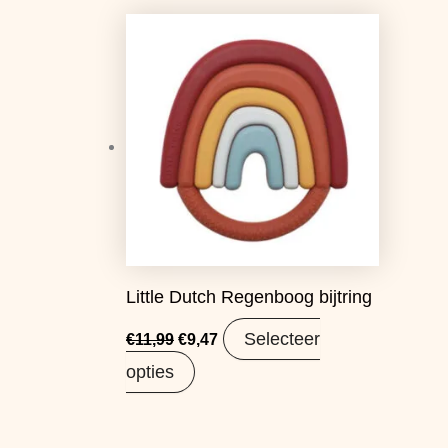
Oorspronkelijke
Huidige
prijs
prijs
was:
is:
€11,99.
€9,47.
Little Dutch Regenboog bijtring
Selecteer
€
11,99
€
9,47
opties