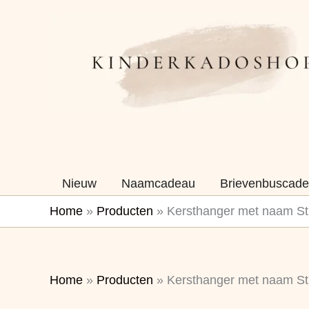
Ga
naar
de
inhoud
Nieuw
Naamcadeau
Brievenbuscade
Home
»
Producten
»
Kersthanger met naam Sti
Home
»
Producten
»
Kersthanger met naam Sti