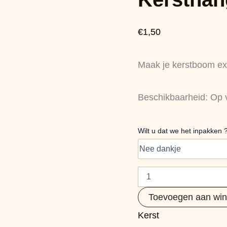
Stijn
aantal
€
1,50
Maak je kerstboom ext
Beschikbaarheid:
Op 
Wilt u dat we het inpakken 
Toevoegen aan wi
Kerst