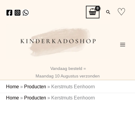
Ga
♡
Zoeken
naar
de
inhoud
Vandaag besteld =
Maandag 10 Augustus verzonden
Home
»
Producten
»
Kerstmuts Eenhoorn
Kerstmuts
Home
»
Producten
»
Kerstmuts Eenhoorn
Eenhoorn
aantal