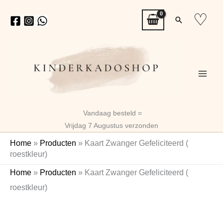
Ga
♡
Zoeken
naar
de
inhoud
Vandaag besteld =
Vrijdag 7 Augustus verzonden
Home
»
Producten
»
Kaart Zwanger Gefeliciteerd (
roestkleur)
Kaart
Home
»
Producten
»
Kaart Zwanger Gefeliciteerd (
Zwanger
roestkleur)
Gefeliciteerd
(
roestkleur)
aantal