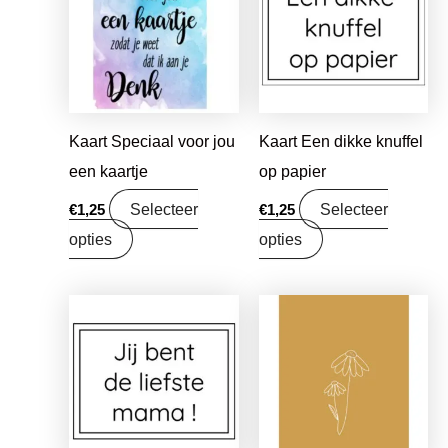
Kaart Speciaal voor jou
Kaart Een dikke knuffel
een kaartje
op papier
Selecteer
Selecteer
€
1,25
€
1,25
opties
opties
Oorspronkelijke
Huidige
prijs
prijs
was:
is:
€1,25.
€0,99.