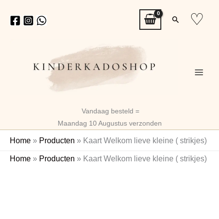
Ga
♡
Zoeken
naar
de
inhoud
Vandaag besteld =
Maandag 10 Augustus verzonden
Home
»
Producten
»
Kaart Welkom lieve kleine ( strikjes)
Kaart
Home
»
Producten
»
Kaart Welkom lieve kleine ( strikjes)
Welkom
lieve
kleine
(
strikjes)
aantal