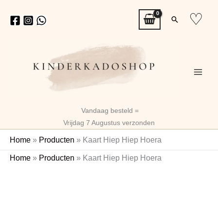
Ga
♡
Zoeken
naar
de
inhoud
Vandaag besteld =
Vrijdag 7 Augustus verzonden
Home
»
Producten
»
Kaart Hiep Hiep Hoera
Kaart
Home
»
Producten
»
Kaart Hiep Hiep Hoera
Hiep
Hiep
Hoera
aantal