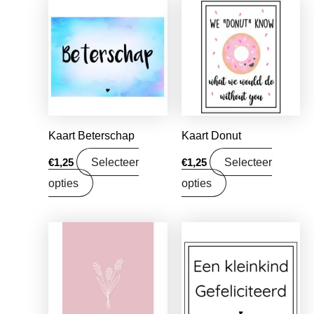
Kaart Beterschap
Kaart Donut
Selecteer
Selecteer
€
1,25
€
1,25
opties
opties
Oorspronkelijke
Huidige
prijs
prijs
was:
is:
€1,25.
€0,99.