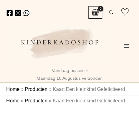
Ga
♡
Zoeken
naar
de
inhoud
Vandaag besteld =
Maandag 10 Augustus verzonden
Home
»
Producten
»
Kaart Een kleinkind Gefeliciteerd
Kaart
Home
»
Producten
»
Kaart Een kleinkind Gefeliciteerd
Een
kleinkind
Gefeliciteerd
aantal