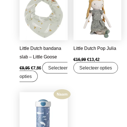
was:
is:
was:
is:
€9,95.
€7,86.
€16,99.
€13,42.
Little Dutch bandana
Little Dutch Pop Julia
slab – Little Goose
€
16,99
€
13,42
Selecteer
Selecteer opties
€
9,95
€
7,86
opties
Naam