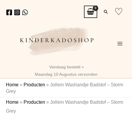
Ga
♡
Zoeken
naar
de
inhoud
Vandaag besteld =
Maandag 10 Augustus verzonden
Home
»
Producten
»
Jollein Washandje Badstof – Storm
Grey
Jollein
Oorspronkelijke
Huidige
Home
»
Producten
»
Jollein Washandje Badstof – Storm
Washandje
prijs
prijs
Grey
Badstof
-
was:
is:
Storm
€7,99.
€6,39.
Grey