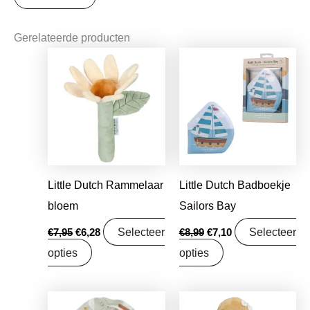
Gerelateerde producten
Oorspronkelijke
Huidige
Oorspronkelijke
Huidige
prijs
prijs
prijs
prijs
was:
is:
was:
is:
€7,95.
€6,28.
€8,99.
€7,10.
Little Dutch Rammelaar
Little Dutch Badboekje
bloem
Sailors Bay
Selecteer
Selecteer
€
7,95
€
6,28
€
8,99
€
7,10
opties
opties
Oorspronkelijke
Huidige
Oorspronkelijke
Huidige
prijs
prijs
prijs
prijs