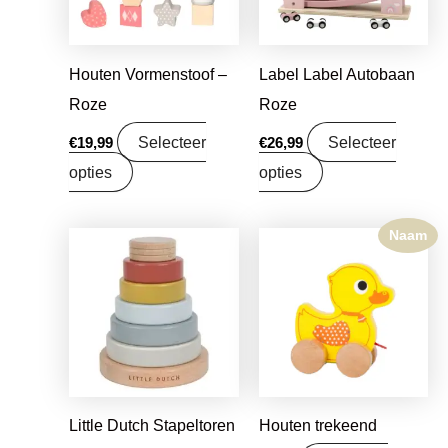
Houten Vormenstoof –
Label Label Autobaan
Roze
Roze
Selecteer
Selecteer
€
19,99
€
26,99
opties
opties
Naam
Oorspronkelijke
Huidige
prijs
prijs
was:
is:
€15,99.
€12,63.
Little Dutch Stapeltoren
Houten trekeend