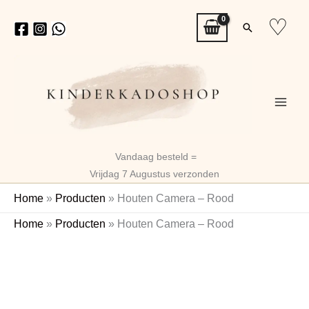
Ga
♡
Zoeken
naar
de
inhoud
Vandaag besteld =
Vrijdag 7 Augustus verzonden
Home
»
Producten
»
Houten Camera – Rood
Houten
Home
»
Producten
»
Houten Camera – Rood
Camera
Naam
-
Rood
aantal