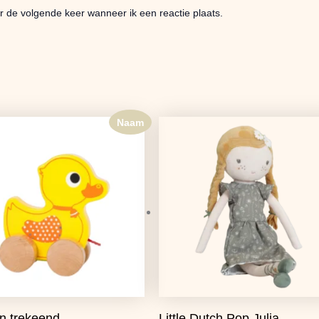
r de volgende keer wanneer ik een reactie plaats.
Naam
Oorspronkelijke
Huidige
prijs
prijs
was:
is:
€16,99.
€13,42.
n trekeend
Little Dutch Pop Julia