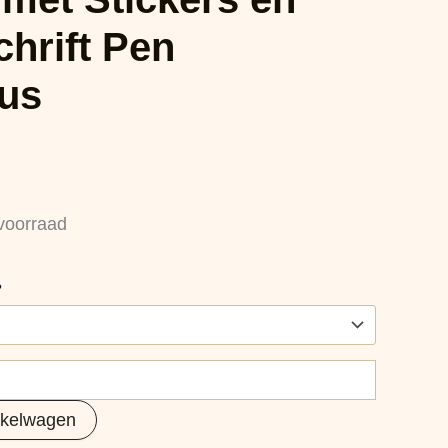
hrift Pen
us
voorraad
?
nkelwagen