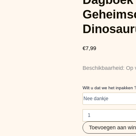
en
Geheimschrift
Geheimsc
Pen
Dinosaurus
Dinosaur
aantal
€
7,99
Beschikbaarheid:
Op 
Wilt u dat we het inpakken 
Toevoegen aan wi