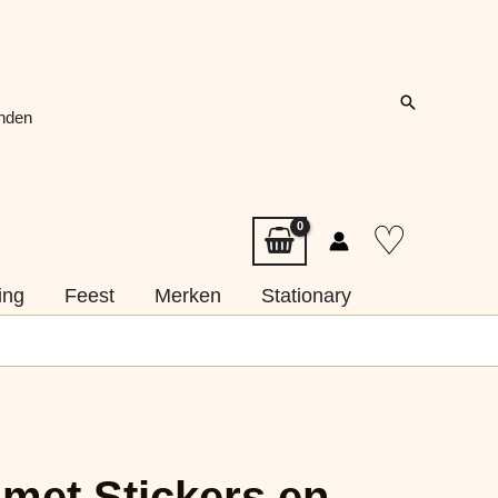
Zoeken
onden
♡
ing
Feest
Merken
Stationary
met Stickers en