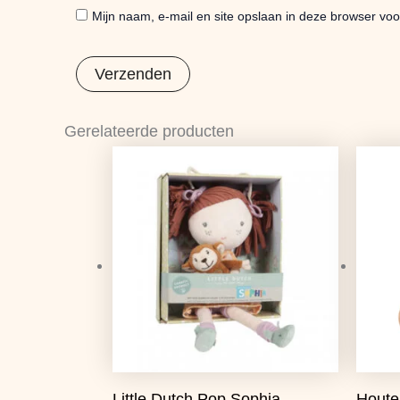
Mijn naam, e-mail en site opslaan in deze browser voo
Gerelateerde producten
Oorspronkelijke
Huidige
prijs
prijs
was:
is:
€21,99.
€17,37.
Little Dutch Pop Sophia
Houte