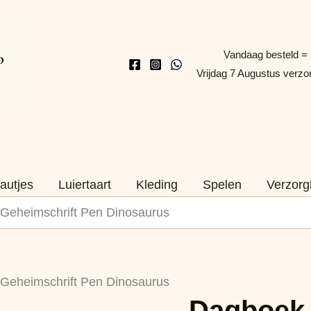
Vandaag besteld =
Vrijdag 7 Augustus verz
autjes
Luiertaart
Kleding
Spelen
Verzorg
 Geheimschrift Pen Dinosaurus
Dagboek
 Geheimschrift Pen Dinosaurus
met
Dagboek 
Stickers