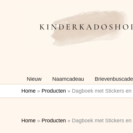
Ga
naar
de
inhoud
Nieuw
Naamcadeau
Brievenbuscade
Home
»
Producten
»
Dagboek met Stickers en
Home
»
Producten
»
Dagboek met Stickers en