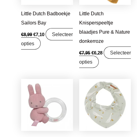
Little Dutch Badboekje
Little Dutch
Sailors Bay
Knisperspeeltje
blaadjes Pure & Nature
Selecteer
€
8,99
€
7,10
donkerroze
opties
Selecteer
€
7,95
€
6,28
opties
Oorspronkelijke
Huidige
prijs
prijs
was:
is:
€9,95.
€7,86.