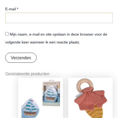
E-mail
*
Mijn naam, e-mail en site opslaan in deze browser voor de
volgende keer wanneer ik een reactie plaats.
Gerelateerde producten
Oorspronkelijke
Huidige
Oorspronkelijke
Huidige
prijs
prijs
prijs
prijs
was:
is:
was:
is:
€8,99.
€7,10.
€7,95.
€6,28.