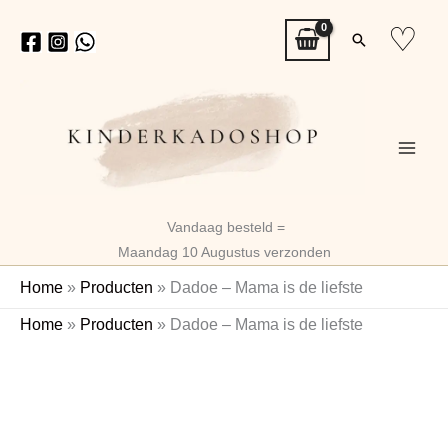
Ga
♡
Zoeken
naar
de
inhoud
Vandaag besteld =
Maandag 10 Augustus verzonden
Home
»
Producten
»
Dadoe – Mama is de liefste
Dadoe
Home
»
Producten
»
Dadoe – Mama is de liefste
-
Mama
is
de
liefste
aantal