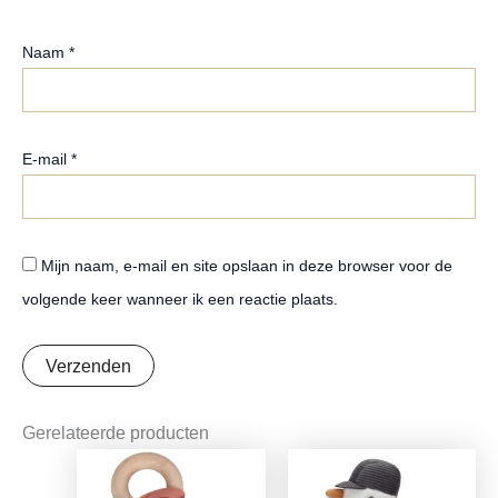
Naam
*
E-mail
*
Mijn naam, e-mail en site opslaan in deze browser voor de
volgende keer wanneer ik een reactie plaats.
Gerelateerde producten
Oorspronkelijke
Huidige
Oorspronkelijke
Huidige
prijs
prijs
prijs
prijs