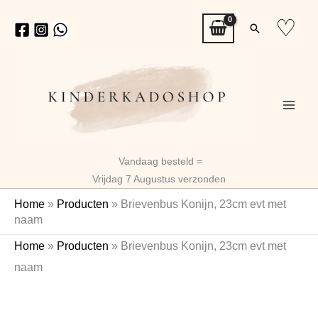
Ga
♡
Zoeken
naar
de
inhoud
Vandaag besteld =
Vrijdag 7 Augustus verzonden
Home
»
Producten
»
Brievenbus Konijn, 23cm evt met
naam
Brievenbus
Home
»
Producten
»
Brievenbus Konijn, 23cm evt met
Konijn,
naam
23cm
Naam
evt
met
naam