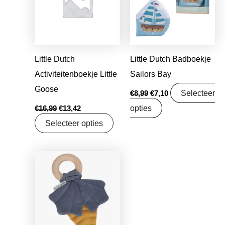
Little Dutch
Little Dutch Badboekje
Activiteitenboekje Little
Sailors Bay
Goose
Selecteer
€
8,99
€
7,10
opties
€
16,99
€
13,42
Selecteer opties
Oorspronkelijke
Huidige
prijs
prijs
was:
is:
€7,95.
€6,28.