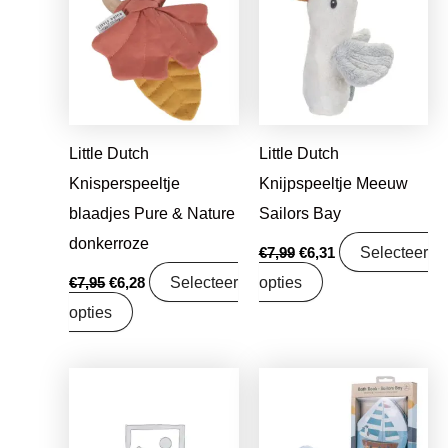
was:
is:
was:
is:
€7,95.
€6,28.
€7,99.
€6,31.
Little Dutch
Little Dutch
Knisperspeeltje
Knijpspeeltje Meeuw
blaadjes Pure & Nature
Sailors Bay
donkerroze
Selecteer
€
7,99
€
6,31
Selecteer
opties
€
7,95
€
6,28
opties
Oorspronkelijke
Huidige
Oorspronkelijke
Huidige
prijs
prijs
prijs
prijs
was:
is:
was:
is:
€16,99.
€13,42.
€8,99.
€7,10.