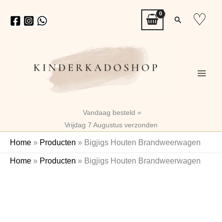
Ga
♡
Zoeken
naar
de
inhoud
Vandaag besteld =
Vrijdag 7 Augustus verzonden
Home
»
Producten
»
Bigjigs Houten Brandweerwagen
Bigjigs
Home
»
Producten
»
Bigjigs Houten Brandweerwagen
Houten
Naam
Brandweerwagen
aantal