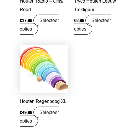
Houten Radio – Grijs/
Tryco Houten Leeuw
Rood
Trekfiguur
Selecteer
Selecteer
€
17,99
€
8,99
opties
opties
Houten Regenboog XL
Selecteer
€
49,99
opties