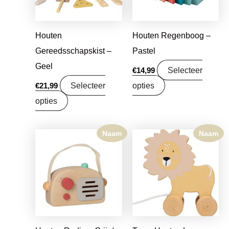
Houten
Houten Regenboog –
Gereedsschapskist –
Pastel
Geel
Selecteer
€
14,99
Selecteer
opties
€
21,99
opties
Naam
Naam