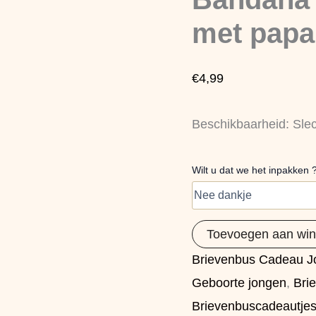
–
'Uit
met papa
eten
met
papa
€
4,99
en
mama'
-
Grijs
Beschikbaarheid:
Sle
aantal
Wilt u dat we het inpakken 
Toevoegen aan wi
Brievenbus Cadeau J
Geboorte jongen
,
Bri
Brievenbuscadeautje