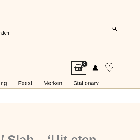
Zoeken
onden
♡
ing
Feest
Merken
Stationary
 Slab – ‘Uit eten