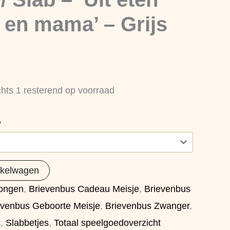
 en mama’ – Grijs
chts 1 resterend op voorraad
?
nkelwagen
ongen
,
Brievenbus Cadeau Meisje
,
Brievenbus
evenbus Geboorte Meisje
,
Brievenbus Zwanger
,
s
,
Slabbetjes
,
Totaal speelgoedoverzicht