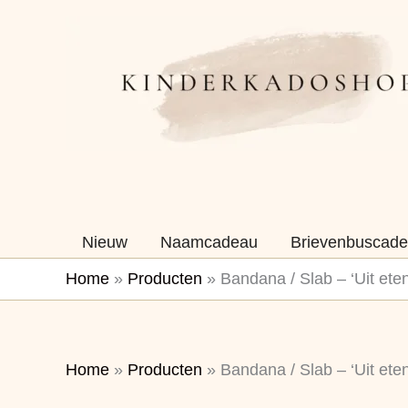
Ga
naar
de
inhoud
Nieuw
Naamcadeau
Brievenbuscade
Home
»
Producten
»
Bandana / Slab – ‘Uit et
Home
»
Producten
»
Bandana / Slab – ‘Uit et