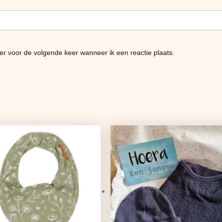
er voor de volgende keer wanneer ik een reactie plaats.
Oorspronkelijke
Huidige
prijs
prijs
was:
is:
€8,95.
€7,07.