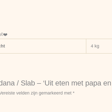
👶❤️
ht
4 kg
na / Slab – ‘Uit eten met papa en
Vereiste velden zijn gemarkeerd met
*