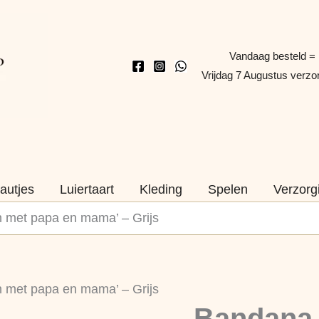
Vandaag besteld =
Vrijdag 7 Augustus verz
autjes
Luiertaart
Kleding
Spelen
Verzorg
en met papa en mama’ – Grijs
Bandana
en met papa en mama’ – Grijs
/
Bandana /
Slab