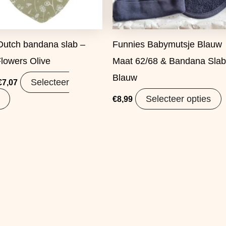
 Dutch bandana slab –
Funnies Babymutsje Blauw
Flowers Olive
Maat 62/68 & Bandana Sla
Blauw
Selecteer
€
7,07
Selecteer opties
€
8,99