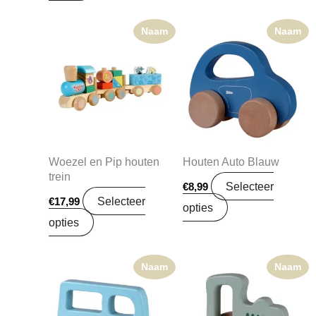
Naam
Naam
Woezel en Pip houten
Houten Auto Blauw
trein
Selecteer
€
8,99
Selecteer
€
17,99
opties
opties
Naam
Naam