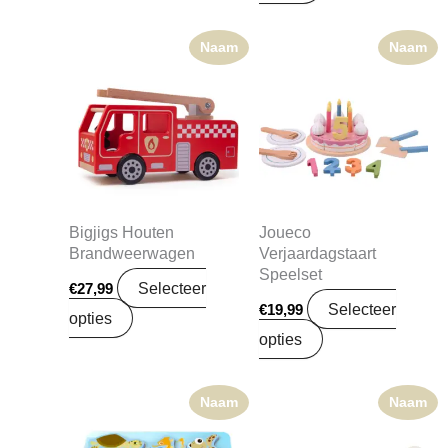
Naam
Naam
Bigjigs Houten
Joueco
Brandweerwagen
Verjaardagstaart
Speelset
Selecteer
€
27,99
Selecteer
€
19,99
opties
opties
Naam
Naam