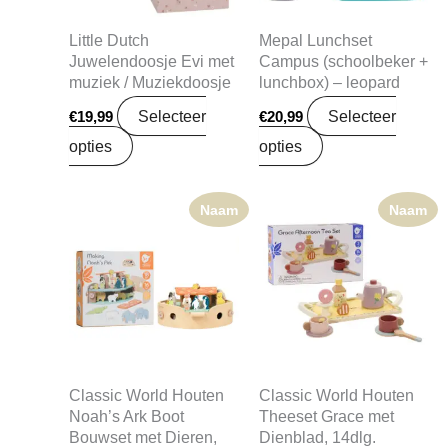
Little Dutch
Mepal Lunchset
Juwelendoosje Evi met
Campus (schoolbeker +
muziek / Muziekdoosje
lunchbox) – leopard
Selecteer
Selecteer
€
19,99
€
20,99
opties
opties
Naam
Naam
Classic World Houten
Classic World Houten
Noah’s Ark Boot
Theeset Grace met
Bouwset met Dieren,
Dienblad, 14dlg.