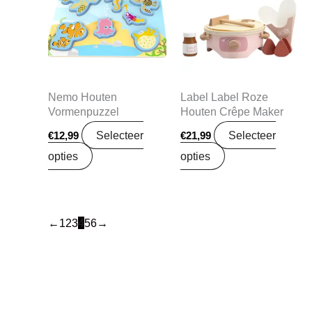
Nemo Houten
Label Label Roze
Vormenpuzzel
Houten Crêpe Maker
Selecteer
Selecteer
€
12,99
€
21,99
opties
opties
←
1
2
3
4
5
6
→