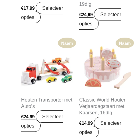
19dlg.
Selecteer
€
17,99
Selecteer
€
24,99
opties
opties
Naam
Naam
Houten Transporter met
Classic World Houten
Auto’s
Verjaardagstaart met
Kaarsen, 16dlg.
Selecteer
€
24,99
Selecteer
€
14,99
opties
opties