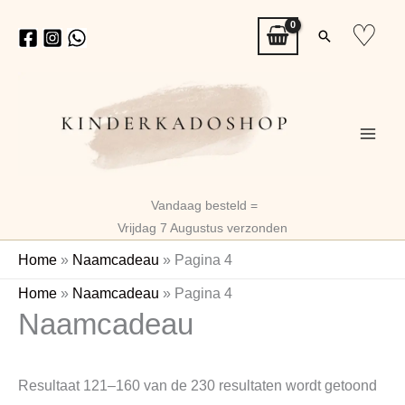
Ga
♡
Zoeken
naar
de
inhoud
Vandaag besteld =
Vrijdag 7 Augustus verzonden
Home
»
Naamcadeau
»
Pagina 4
Geso
Home
»
Naamcadeau
»
Pagina 4
Naamcadeau
op
nieu
Resultaat 121–160 van de 230 resultaten wordt getoond