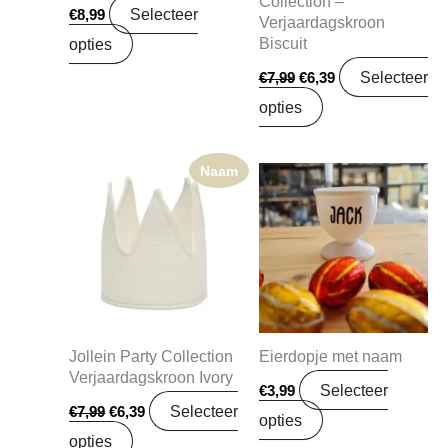
Collection –
Selecteer
€
8,99
Verjaardagskroon
Biscuit
opties
Selecteer
€
7,99
€
6,39
opties
Naam
Oorspronkelijke
Huidige
prijs
prijs
was:
is:
€7,99.
€6,39.
Jollein Party Collection
Eierdopje met naam
Verjaardagskroon Ivory
Selecteer
€
3,99
Selecteer
€
7,99
€
6,39
opties
opties