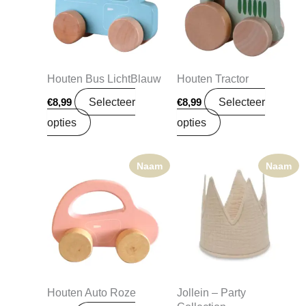
Houten Bus LichtBlauw
Houten Tractor
Selecteer
Selecteer
€
8,99
€
8,99
opties
opties
Naam
Naam
Oorspronkelijke
Huidige
prijs
prijs
was:
is:
€7,99.
€6,39.
Houten Auto Roze
Jollein – Party