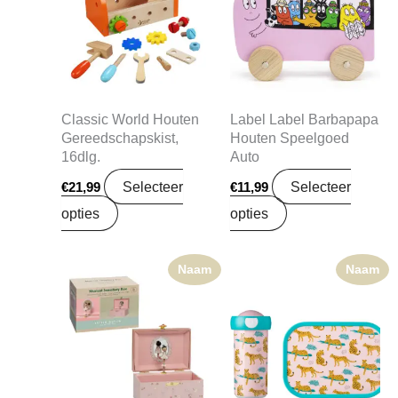
Classic World Houten
Label Label Barbapapa
Gereedschapskist,
Houten Speelgoed
16dlg.
Auto
Selecteer
Selecteer
€
21,99
€
11,99
opties
opties
Naam
Naam