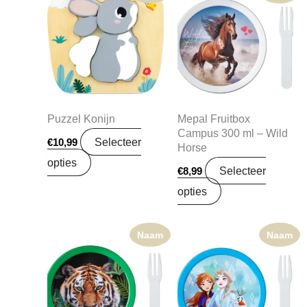
Puzzel Konijn
Mepal Fruitbox
Campus 300 ml – Wild
Selecteer
€
10,99
Horse
opties
Selecteer
€
8,99
opties
Naam
Naam