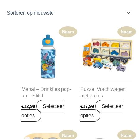
Naam
Naam
Mepal – Drinkfles pop-
Puzzel Vrachtwagen
up – Stitch
met auto’s
Selecteer
Selecteer
€
12,99
€
17,99
opties
opties
Naam
Naam