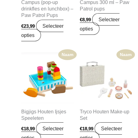
Campus (pop-up
Campus 300 ml – Paw
drinkfles en lunchbox) –
Patrol pups
Paw Patrol Pups
Selecteer
€
8,99
Selecteer
€
23,99
opties
opties
Naam
Naam
Bigjigs Houten Ijsjes
Tryco Houten Make-up
Speeleten
Set
Selecteer
Selecteer
€
18,99
€
18,99
opties
opties