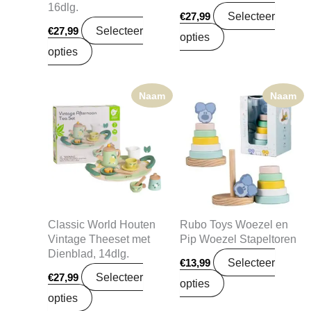
16dlg.
Selecteer
€
27,99
Selecteer
€
27,99
opties
opties
Naam
Naam
Classic World Houten
Rubo Toys Woezel en
Vintage Theeset met
Pip Woezel Stapeltoren
Dienblad, 14dlg.
Selecteer
€
13,99
Selecteer
€
27,99
opties
opties