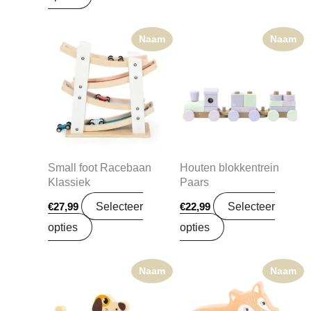
Naam
Naam
Small foot Racebaan
Houten blokkentrein
Klassiek
Paars
Selecteer
Selecteer
€
27,99
€
22,99
opties
opties
Naam
Naam