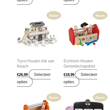
Naam
Naam
Tryco Houten Ark van
Eichhorn Houten
Noach
Gereedschapskist
Selecteer
Selecteer
€
26,99
€
18,99
opties
opties
Naam
Naam