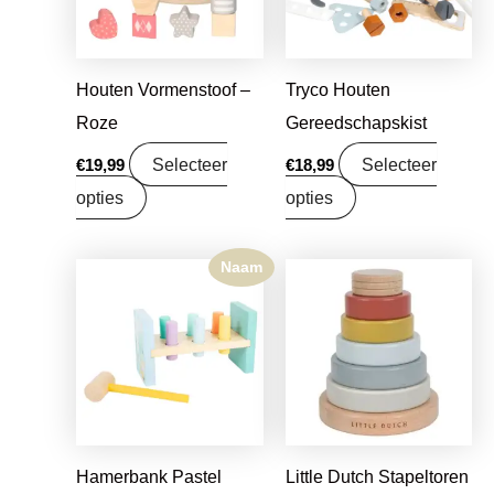
Houten Vormenstoof –
Tryco Houten
Roze
Gereedschapskist
Selecteer
Selecteer
€
19,99
€
18,99
opties
opties
Naam
Oorspronkelijke
Huidige
prijs
prijs
was:
is:
€15,99.
€12,63.
Hamerbank Pastel
Little Dutch Stapeltoren