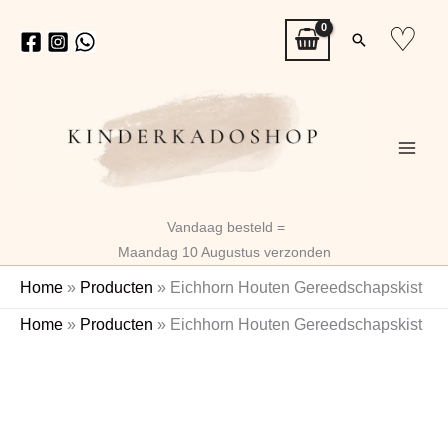
Ga
♡
Zoeken
naar
de
inhoud
Vandaag besteld =
Maandag 10 Augustus verzonden
Home
»
Producten
»
Eichhorn Houten Gereedschapskist
Eichhorn
Home
»
Producten
»
Eichhorn Houten Gereedschapskist
Houten
Naam
Gereedschapskist
aantal