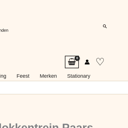
Zoeken
onden
♡
ing
Feest
Merken
Stationary
lokkentrein Paars