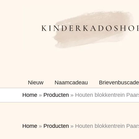
Ga
naar
de
inhoud
Nieuw
Naamcadeau
Brievenbuscade
Home
»
Producten
»
Houten blokkentrein Paar
Home
»
Producten
»
Houten blokkentrein Paar