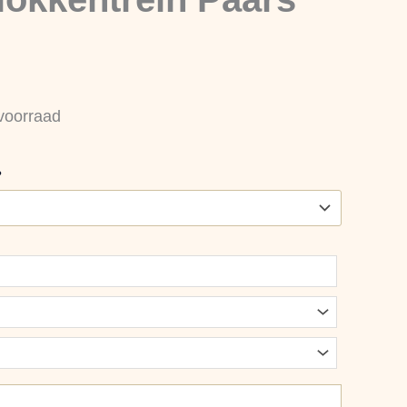
voorraad
?