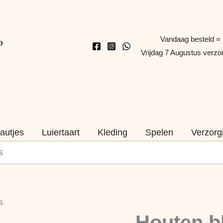
Vandaag besteld =
Vrijdag 7 Augustus verz
autjes
Luiertaart
Kleding
Spelen
Verzorg
s
Houten
s
blokkentrein
Naam
Houten b
Paars