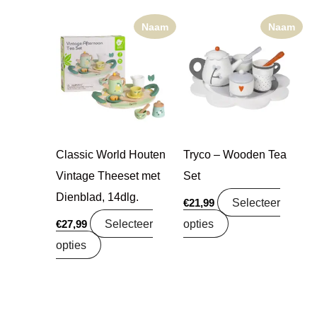
Naam
Naam
Classic World Houten
Tryco – Wooden Tea
Vintage Theeset met
Set
Dienblad, 14dlg.
Selecteer
€
21,99
Selecteer
opties
€
27,99
opties