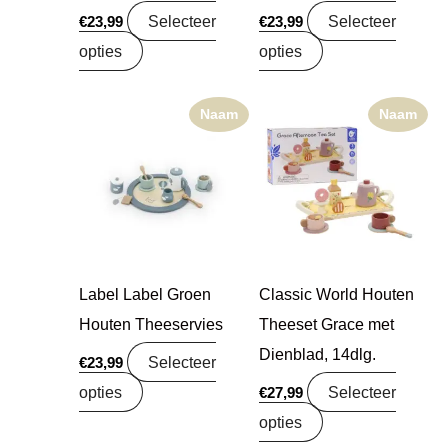
Selecteer
Selecteer
€
23,99
€
23,99
opties
opties
Naam
Naam
Label Label Groen
Classic World Houten
Houten Theeservies
Theeset Grace met
Dienblad, 14dlg.
Selecteer
€
23,99
opties
Selecteer
€
27,99
opties