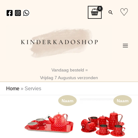
Ga
♡
Zoeken
naar
de
inhoud
Vandaag besteld =
Vrijdag 7 Augustus verzonden
Home
»
Servies
Naam
Naam